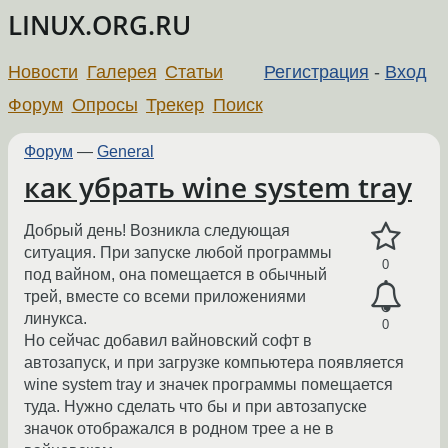
LINUX.ORG.RU
Новости
Галерея
Статьи
Регистрация
-
Вход
Форум
Опросы
Трекер
Поиск
Форум
—
General
как убрать wine system tray
Добрый день! Возникла следующая
ситуация. При запуске любой программы
0
под вайном, она помещается в обычный
трей, вместе со всеми приложениями
линукса.
0
Но сейчас добавил вайновский софт в
автозапуск, и при загрузке компьютера появляется
wine system tray и значек программы помещается
туда. Нужно сделать что бы и при автозапуске
значок отображался в родном трее а не в