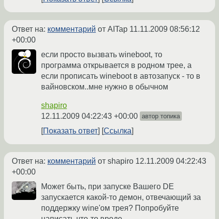
Ответ на:
комментарий
от AITap
11.11.2009 08:56:12
+00:00
если просто вызвать wineboot, то
программа открывается в родном трее, а
если прописать wineboot в автозапуск - то в
вайновском..мне нужно в обычном
shapiro
12.11.2009 04:22:43 +00:00
автор топика
Показать ответ
Ссылка
Ответ на:
комментарий
от shapiro
12.11.2009 04:22:43
+00:00
Может быть, при запуске Вашего DE
запускается какой-то демон, отвечающий за
поддержку wine'ом трея? Попробуйте
написать что-то вроде