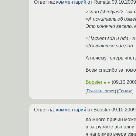
Ответ на:
комментарий
от Rumata
09.10.2009
>sudo /sbin/yast2 Та
>А почитать об изме
Это конечно весело, 
>Насчет sda и hda - 
обзываются sda,sdb... 
А почему теперь инст
Всем спасибо за помо
Booster
(
09.10.200
★★
Показать ответ
Ссылка
Ответ на:
комментарий
от Booster
09.10.2009
да много причин може
в загрузчике выполни 
я например вчера узн