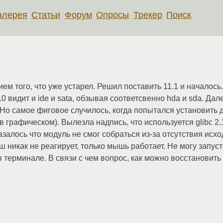
алерея
Статьи
Форум
Опросы
Трекер
Поиск
ием того, что уже устарел. Решил поставить 11.1 и началось
0.0 видит и ide и sata, обзывая соответсвенно hda и sda. Да
. Но самое фиговое случилось, когда попытался установить 
графическом). Вылезла надпись, что используется glibc 2.1 х
залось что модуль не смог собраться из-за отсутствия исхо
 никак не реагирует, только мышь работает. Не могу запусти
в терминале. В связи с чем вопрос, как можно восстановить