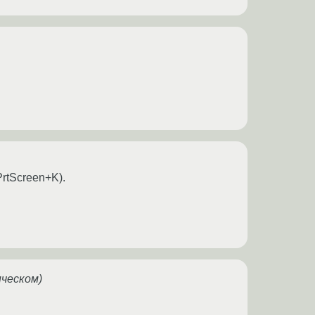
PrtScreen+K).
ическом)