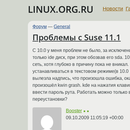
LINUX.ORG.RU
Новости
Г
Форум
—
General
Проблемы с Suse 11.1
C 10.0 у меня проблем не было, за исключен
только ide диск, при этом обозвав его sda. 1
сеть, хотя глубоко в причину пока не вникал
устанавливаться в текстовом режиме(в 10.0 в 
вылезла надпись, что произошла ошибка, ока
произошёл kwin grash. kde на нажатия клавиш
ввести пароль рута. Работать можно только 
переустановки?
Booster
★★
09.10.2009 11:05:19 +00:00