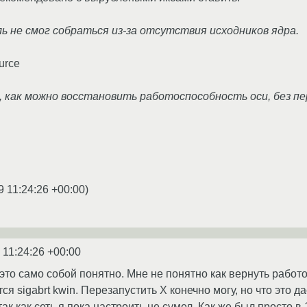
ь не смог собраться из-за отсутствия исходников ядра.
ource
с, как можно восстановить работоспособность оси, без п
9 11:24:26 +00:00
)
 11:24:26 +00:00
это само собой понятно. Мне не понятно как вернуть рабо
ся sigabrt kwin. Перезапустить X конечно могу, но что это д
ак как сеть я пока настроить не сумел. Как же был просто в 