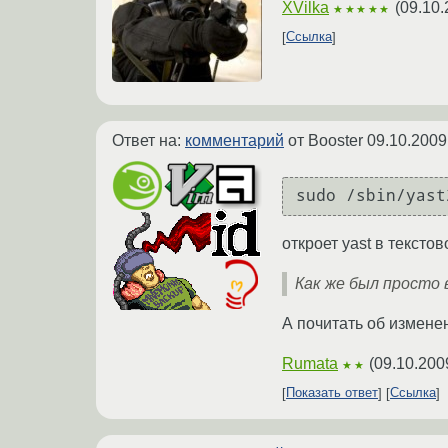
XVilka
(
09.10.
★★★★★
Ссылка
Ответ на:
комментарий
от Booster
09.10.2009
sudo /sbin/yast
откроет yast в текст
Как же был просто в
А почитать об измене
Rumata
(
09.10.200
★★
Показать ответ
Ссылка