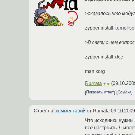
>оказалось что модул
zypper install kernel-s
>В связи с чем вопро
zypper install xfce
man xorg
Rumata
(
09.10.200
★★
Показать ответ
Ссылка
Ответ на:
комментарий
от Rumata
09.10.2009
Что исходники нужны 
всё настроить. Сыплет
репозитарий на диск, т