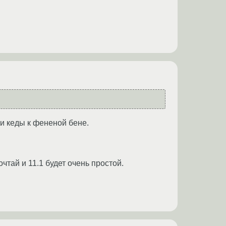
си кеды к фененой бене.
тай и 11.1 будет очень простой.