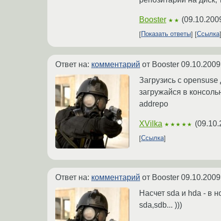
Booster
(
09.10.200
★★
Показать ответы
Ссылка
Ответ на:
комментарий
от Booster
09.10.2009
Загрузись с opensuse 
загружайся в консоль
addrepo
XVilka
(
09.10.
★★★★★
Ссылка
Ответ на:
комментарий
от Booster
09.10.2009
Насчет sda и hda - в 
sda,sdb... )))