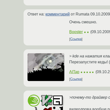
Ответ на:
комментарий
от Rumata
09.10.2009
Очень смешно.
Booster
(
09.10.200
★★
Ссылка
> kde на нажатия кл
Перезапустите кеды! (
AITap
(
09.10.2
★★★★★
Ссылка
>почему-то драйвер 
видеодрова вообще р