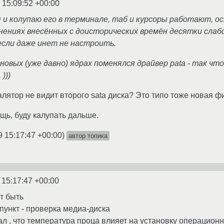
 15:09:52 +00:00
к я и колупаю его в терминале, таб и курсоры работают, о
нениях внесённых с доисторических времён десятки слабо
если даже инет не настроить.
в новых (уже давно) ядрах поменялся драйвер pata - так ч
)))
алятор не видит второго sata диска? Это типо тоже новая ф
щь, буду калупать дальше.
9 15:17:47 +00:00
)
автор топика
 15:17:47 +00:00
т быть
пункт - проверка медиа-диска
ал , что температура проца влияет на установку операцион