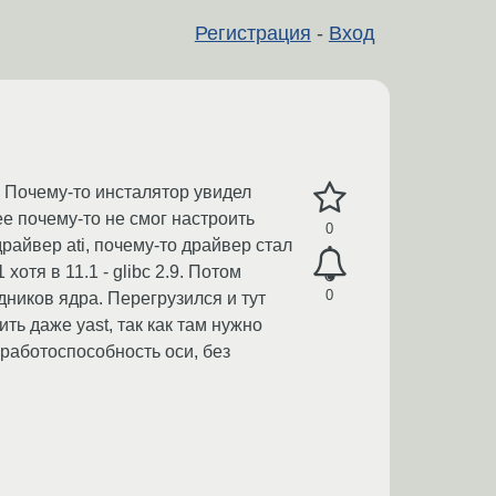
Регистрация
-
Вход
. Почему-то инсталятор увидел
лее почему-то не смог настроить
0
драйвер ati, почему-то драйвер стал
отя в 11.1 - glibc 2.9. Потом
0
дников ядра. Перегрузился и тут
ть даже yast, так как там нужно
 работоспособность оси, без