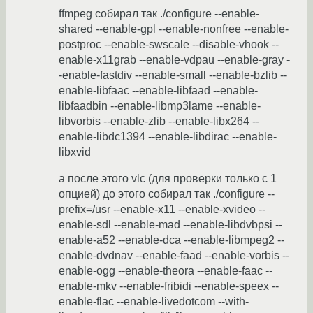
ffmpeg собирал так ./configure --enable-
shared --enable-gpl --enable-nonfree --enable-
postproc --enable-swscale --disable-vhook --
enable-x11grab --enable-vdpau --enable-gray -
-enable-fastdiv --enable-small --enable-bzlib --
enable-libfaac --enable-libfaad --enable-
libfaadbin --enable-libmp3lame --enable-
libvorbis --enable-zlib --enable-libx264 --
enable-libdc1394 --enable-libdirac --enable-
libxvid
а после этого vlc (для проверки только с 1
опцией) до этого собирал так ./configure --
prefix=/usr --enable-x11 --enable-xvideo --
enable-sdl --enable-mad --enable-libdvbpsi --
enable-a52 --enable-dca --enable-libmpeg2 --
enable-dvdnav --enable-faad --enable-vorbis --
enable-ogg --enable-theora --enable-faac --
enable-mkv --enable-fribidi --enable-speex --
enable-flac --enable-livedotcom --with-