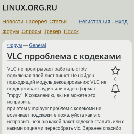
LINUX.ORG.RU
Новости
Галерея
Статьи
Регистрация
-
Вход
Форум
Опросы
Трекер
Поиск
Форум
—
General
VLC прроблема с кодеками
VLC не проигрывает работать с iptv
подключая плей лист пишет Не найден
0
подходящий модуль декодирования: VLC не
поддерживает аудио или видео формат
"mpgv". К сожалению, вы не можете это
0
исправить.
при этом у mplayer проблем с кодекоми не
возникает подскажите пожалуйста как это
исправить незнаю какой пакет кодеков ставить или с
какими опциями пересобрать vlc. Заранее спасибо