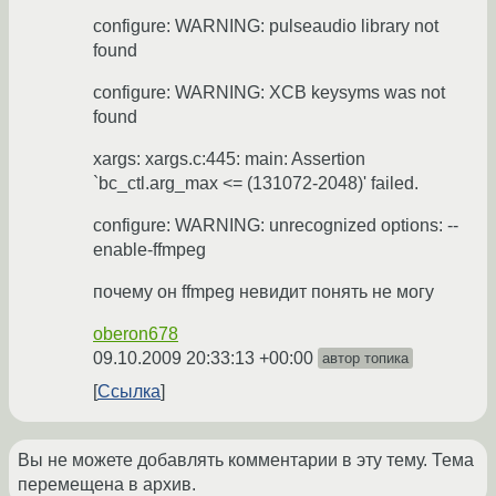
configure: WARNING: pulseaudio library not
found
configure: WARNING: XCB keysyms was not
found
xargs: xargs.c:445: main: Assertion
`bc_ctl.arg_max <= (131072-2048)' failed.
configure: WARNING: unrecognized options: --
enable-ffmpeg
почему он ffmpeg невидит понять не могу
oberon678
09.10.2009 20:33:13 +00:00
автор топика
Ссылка
Вы не можете добавлять комментарии в эту тему. Тема
перемещена в архив.