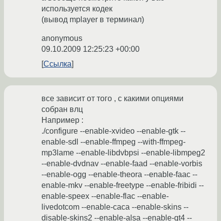
используется кодек
(вывод mplayer в терминал)
anonymous
09.10.2009 12:25:23 +00:00
Ссылка
все зависит от того , с какими опциями
собран влц
Например :
./configure --enable-xvideo --enable-gtk --
enable-sdl --enable-ffmpeg --with-ffmpeg-
mp3lame --enable-libdvbpsi --enable-libmpeg2
--enable-dvdnav --enable-faad --enable-vorbis
--enable-ogg --enable-theora --enable-faac --
enable-mkv --enable-freetype --enable-fribidi --
enable-speex --enable-flac --enable-
livedotcom --enable-caca --enable-skins --
disable-skins2 --enable-alsa --enable-qt4 --