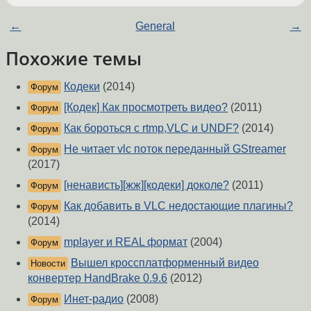
←
General
→
Похожие темы
Кодеки
(2014)
Форум
[Кодек] Как просмотреть видео?
(2011)
Форум
Как бороться с rtmp,VLC и UNDF?
(2014)
Форум
Не читает vlc поток переданный GStreamer
Форум
(2017)
[ненависть][жж][кодеки] доколе?
(2011)
Форум
Как добавить в VLC недостающие плагины?
Форум
(2014)
mplayer и REAL формат
(2004)
Форум
Вышел кроссплатформенный видео
Новости
конвертер HandBrake 0.9.6
(2012)
Инет-радио
(2008)
Форум