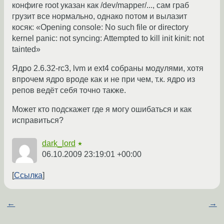
конфиге root указан как /dev/mapper/..., сам граб
грузит все нормально, однако потом и вылазит
косяк: «Opening console: No such file or directory
kernel panic: not syncing: Attempted to kill init kinit: not
tainted»
Ядро 2.6.32-rc3, lvm и ext4 собраны модулями, хотя
впрочем ядро вроде как и не при чем, т.к. ядро из
репов ведёт себя точно также.
Может кто подскажет где я могу ошибаться и как
исправиться?
dark_lord
★
06.10.2009 23:19:01 +00:00
Ссылка
←
→