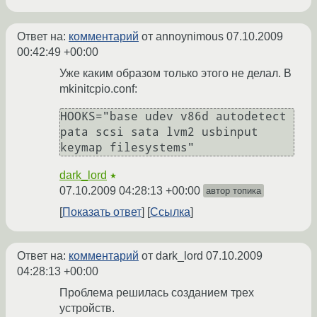
Ответ на:
комментарий
от annoynimous
07.10.2009
00:42:49 +00:00
Уже каким образом только этого не делал. В
mkinitcpio.conf:
HOOKS="base udev v86d autodetect 
pata scsi sata lvm2 usbinput 
keymap filesystems" 
dark_lord
★
07.10.2009 04:28:13 +00:00
автор топика
Показать ответ
Ссылка
Ответ на:
комментарий
от dark_lord
07.10.2009
04:28:13 +00:00
Проблема решилась созданием трех
устройств.