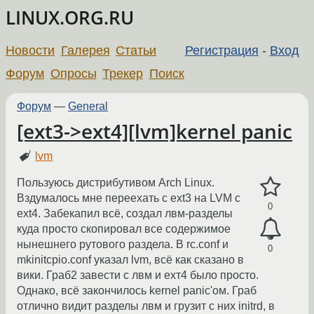
LINUX.ORG.RU
Новости
Галерея
Статьи
Регистрация
-
Вход
Форум
Опросы
Трекер
Поиск
Форум
—
General
[ext3->ext4][lvm]kernel panic
lvm
Пользуюсь дистрибутивом Arch Linux.
Вздумалось мне переехать с ext3 на LVM с
0
ext4. Забекапил всё, создал лвм-разделы
куда просто скопировал все содержимое
нынешнего рутового раздела. В rc.conf и
0
mkinitcpio.conf указал lvm, всё как сказано в
вики. Граб2 завести с лвм и ехт4 было просто.
Однако, всё закончилось kernel panic'ом. Граб
отлично видит разделы лвм и грузит с них initrd, в