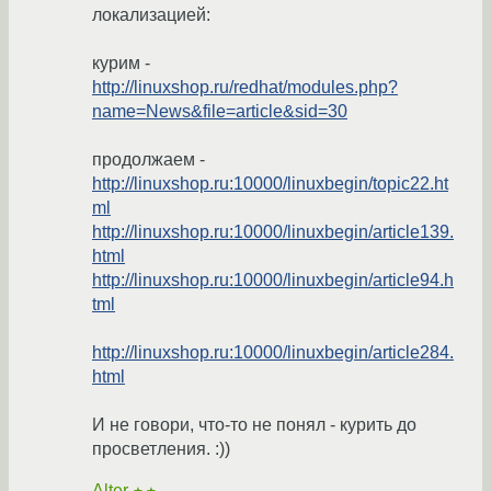
локализацией:
курим -
http://linuxshop.ru/redhat/modules.php?
name=News&file=article&sid=30
продолжаем -
http://linuxshop.ru:10000/linuxbegin/topic22.ht
ml
http://linuxshop.ru:10000/linuxbegin/article139.
html
http://linuxshop.ru:10000/linuxbegin/article94.h
tml
http://linuxshop.ru:10000/linuxbegin/article284.
html
И не говори, что-то не понял - курить до
просветления. :))
Alter