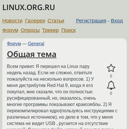
LINUX.ORG.RU
Новости
Галерея
Статьи
Регистрация
-
Вход
Форум
Опросы
Трекер
Поиск
Форум
—
General
Общая тема
Всем привет. Я перешeл на Linux пару
недель назад. Если не сложно, ответьте
0
пожалуйста на нескольно вопросов. 1) У
меня дистрибутив Red Hat 9, когда я его
покупал, мне сказали, что он полностью
0
русифицированный, но, оказалось, очень
многие программы показывают кракозяблы. 2) Я
перекомпилировал ядро(пользуясь инструкциями с
различных источников), но дело в том, что у меня
система не видит USB , ругается на отсутствие