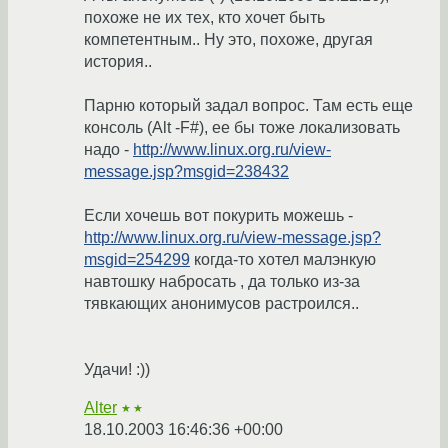
похоже не их тех, кто хочет быть
компетентным.. Ну это, похоже, другая
история..
Парню который задал вопрос. Там есть еще
консоль (Alt -F#), ее бы тоже локализовать
надо -
http://www.linux.org.ru/view-
message.jsp?msgid=238432
Если хочешь вот покурить можешь -
http://www.linux.org.ru/view-message.jsp?
msgid=254299
когда-то хотел малэнкую
навтошку набросать , да только из-за
тявкающих анонимусов растроился..
Удачи! :))
Alter
★★
18.10.2003 16:46:36 +00:00