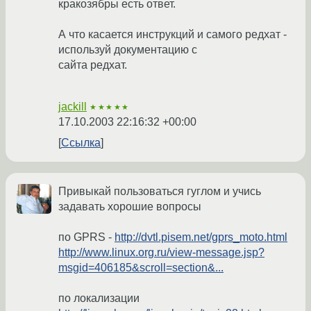
кракозябры есть ответ.
А что касается инструкций и самого редхат -
используй документацию с
сайта редхат.
jackill
★★★★★
17.10.2003 22:16:32 +00:00
Ссылка
Привыкай пользоваться гуглом и учись
задавать хорошие вопросы
по GPRS -
http://dvtl.pisem.net/gprs_moto.html
http://www.linux.org.ru/view-message.jsp?
msgid=406185&scroll=section&...
по локализации