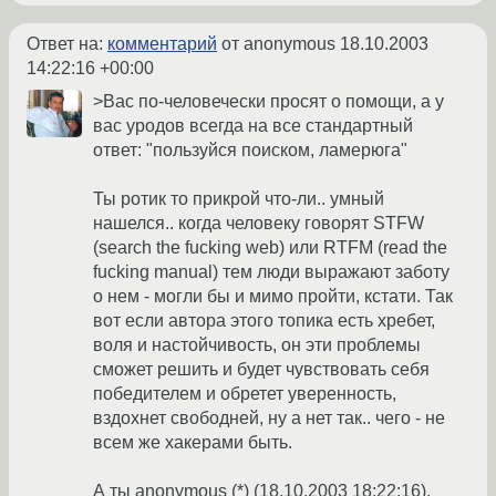
Ответ на:
комментарий
от anonymous
18.10.2003
14:22:16 +00:00
>Вас по-человечески просят о помощи, а у
вас уродов всегда на все стандартный
ответ: "пользуйся поиском, ламерюга"
Ты ротик то прикрой что-ли.. умный
нашелся.. когда человеку говорят STFW
(search the fucking web) или RTFM (read the
fucking manual) тем люди выражают заботу
о нем - могли бы и мимо пройти, кстати. Так
вот если автора этого топика есть хребет,
воля и настойчивость, он эти проблемы
сможет решить и будет чувствовать себя
победителем и обретет уверенность,
вздохнет свободней, ну а нет так.. чего - не
всем же хакерами быть.
А ты anonymous (*) (18.10.2003 18:22:16),