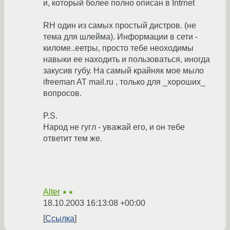
и, который более полно описан в Intrnet
RH один из самых простый дистров. (не
тема для шлейма). Информации в сети -
киломе..еетры, просто тебе неоходимы
навыки ее находить и пользоваться, иногда
закусив губу. На самый крайняк мое мыло
ifreeman AT mail.ru , только для _хороших_
вопросов.
P.S.
Народ не гугл - уважай его, и он тебе
ответит тем же.
Alter
★★
18.10.2003 16:13:08 +00:00
Ссылка