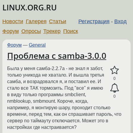
LINUX.ORG.RU
Новости
Галерея
Статьи
Регистрация
-
Вход
Форум
Опросы
Трекер
Поиск
Форум
—
General
Проблема с samba-3.0.0
Была у меня самба-2.2.7a - не знал я забот,
только уникода не хватало. И вышла третья
0
самба, и возрадовался я, и поставил ее. И
стало все ТАК тормозить. Под "все" я имею
в виду только программы smbclient,
0
nmblookup, smbmount. Короче, когда,
например, я монтирую шару, проходит столько
времени, перед тем, как он спрашивает пароль, что
сервер по таймауту отключается. Может это в
настройках где настраивается?