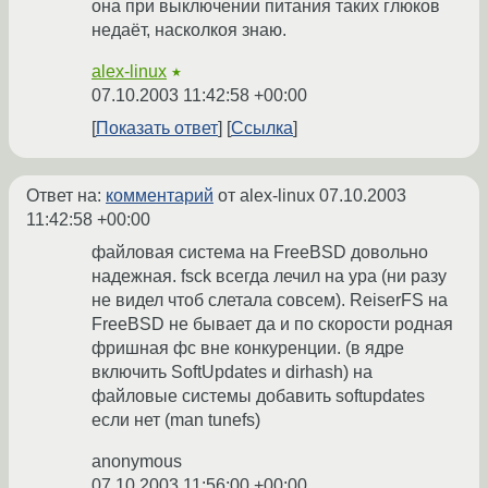
она при выключении питания таких глюков
недаёт, насколкоя знаю.
alex-linux
★
07.10.2003 11:42:58 +00:00
Показать ответ
Ссылка
Ответ на:
комментарий
от alex-linux
07.10.2003
11:42:58 +00:00
файловая система на FreeBSD довольно
надежная. fsck всегда лечил на ура (ни разу
не видел чтоб слетала совсем). ReiserFS на
FreeBSD не бывает да и по скорости родная
фришная фс вне конкуренции. (в ядре
включить SoftUpdates и dirhash) на
файловые системы добавить softupdates
если нет (man tunefs)
anonymous
07.10.2003 11:56:00 +00:00