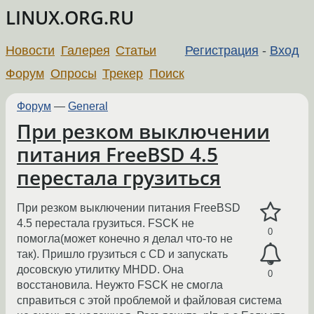
LINUX.ORG.RU
Новости
Галерея
Статьи
Регистрация
-
Вход
Форум
Опросы
Трекер
Поиск
Форум
—
General
При резком выключении
питания FreeBSD 4.5
перестала грузиться
При резком выключении питания FreeBSD
4.5 перестала грузиться. FSCK не
0
помогла(может конечно я делал что-то не
так). Пришло грузиться с CD и запускать
досовскую утилитку MHDD. Она
0
восстановила. Неужто FSCK не смогла
справиться с этой проблемой и файловая система