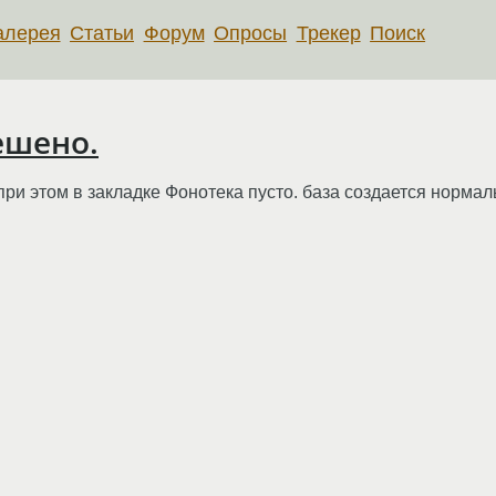
алерея
Статьи
Форум
Опросы
Трекер
Поиск
ешено.
при этом в закладке Фонотека пусто. база создается нормал