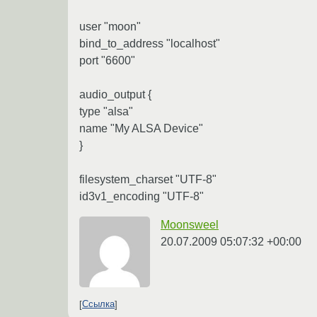
user "moon"
bind_to_address "localhost"
port "6600"
audio_output {
type "alsa"
name "My ALSA Device"
}
filesystem_charset "UTF-8"
id3v1_encoding "UTF-8"
Moonsweel
20.07.2009 05:07:32 +00:00
Ссылка