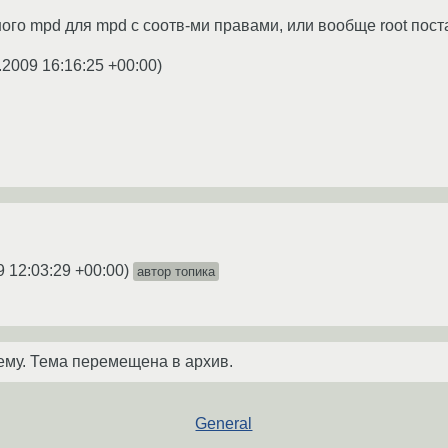
ого mpd для mpd с соотв-ми правами, или вообще root пост
.2009 16:16:25 +00:00
)
9 12:03:29 +00:00
)
автор топика
ему. Тема перемещена в архив.
General