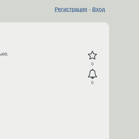
Регистрация
-
Вход
ьно.
0
0