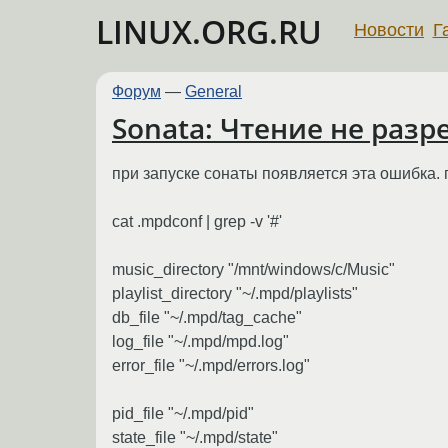
LINUX.ORG.RU
Новости
Г
Форум
—
General
Sonata: Чтение не разр
при запуске сонаты появляется эта ошибка. 
cat .mpdconf | grep -v '#'
music_directory "/mnt/windows/c/Music"
playlist_directory "~/.mpd/playlists"
db_file "~/.mpd/tag_cache"
log_file "~/.mpd/mpd.log"
error_file "~/.mpd/errors.log"
pid_file "~/.mpd/pid"
state_file "~/.mpd/state"