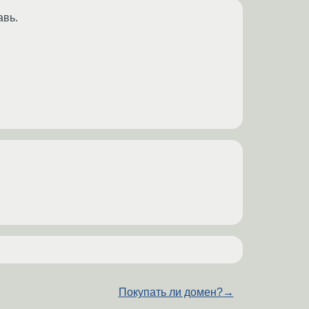
авь.
Покупать ли домен?
→