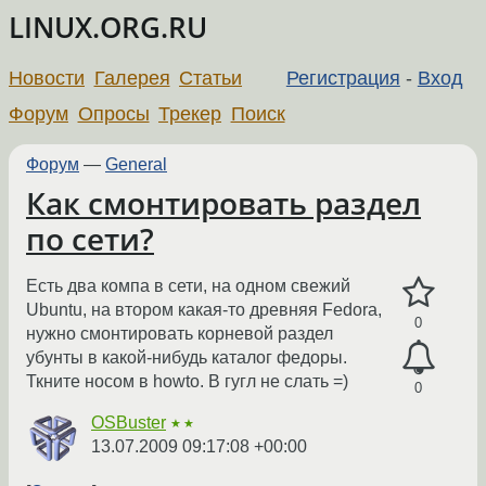
LINUX.ORG.RU
Новости
Галерея
Статьи
Регистрация
-
Вход
Форум
Опросы
Трекер
Поиск
Форум
—
General
Как смонтировать раздел
по сети?
Есть два компа в сети, на одном свежий
Ubuntu, на втором какая-то древняя Fedora,
0
нужно смонтировать корневой раздел
убунты в какой-нибудь каталог федоры.
Ткните носом в howto. В гугл не слать =)
0
OSBuster
★★
13.07.2009 09:17:08 +00:00