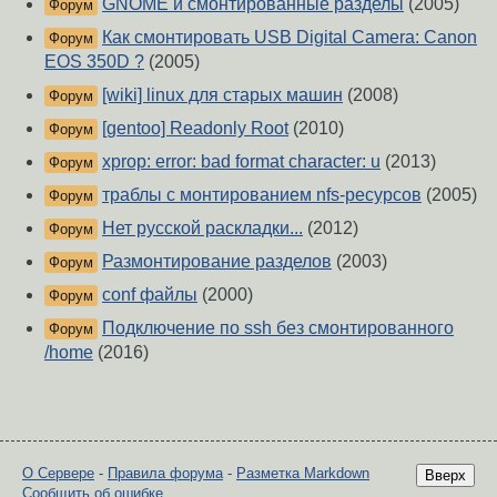
GNOME и смонтированные разделы
(2005)
Форум
Как смонтировать USB Digital Camera: Canon
Форум
EOS 350D ?
(2005)
[wiki] linux для старых машин
(2008)
Форум
[gentoo] Readonly Root
(2010)
Форум
xprop: error: bad format character: u
(2013)
Форум
траблы с монтированием nfs-ресурсов
(2005)
Форум
Нет русской раскладки...
(2012)
Форум
Размонтирование разделов
(2003)
Форум
conf файлы
(2000)
Форум
Подключение по ssh без смонтированного
Форум
/home
(2016)
О Сервере
-
Правила форума
-
Разметка Markdown
Вверх
Сообщить об ошибке