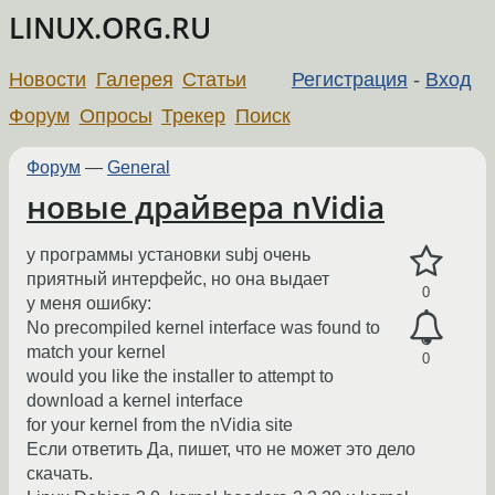
LINUX.ORG.RU
Новости
Галерея
Статьи
Регистрация
-
Вход
Форум
Опросы
Трекер
Поиск
Форум
—
General
новые драйвера nVidia
у программы установки subj очень
приятный интерфейс, но она выдает
0
у меня ошибку:
No precompiled kernel interface was found to
match your kernel
0
would you like the installer to attempt to
download a kernel interface
for your kernel from the nVidia site
Если ответить Да, пишет, что не может это дело
скачать.