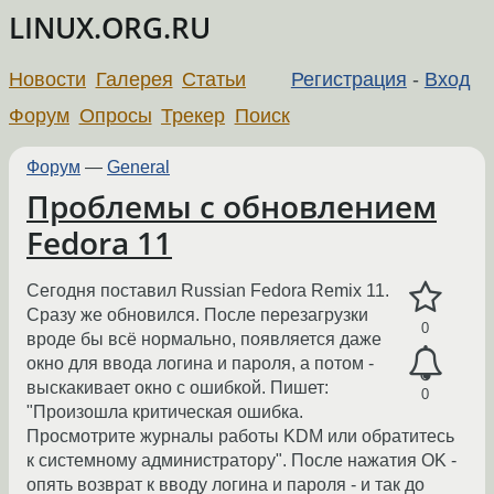
LINUX.ORG.RU
Новости
Галерея
Статьи
Регистрация
-
Вход
Форум
Опросы
Трекер
Поиск
Форум
—
General
Проблемы с обновлением
Fedora 11
Сегодня поставил Russian Fedora Remix 11.
Сразу же обновился. После перезагрузки
0
вроде бы всё нормально, появляется даже
окно для ввода логина и пароля, а потом -
выскакивает окно с ошибкой. Пишет:
0
"Произошла критическая ошибка.
Просмотрите журналы работы KDM или обратитесь
к системному администратору". После нажатия OK -
опять возврат к вводу логина и пароля - и так до