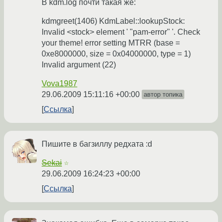
В kdm.log почти такая же:
kdmgreet(1406) KdmLabel::lookupStock:
Invalid <stock> element ' "pam-error" '. Check
your theme! error setting MTRR (base =
0xe8000000, size = 0x04000000, type = 1)
Invalid argument (22)
Vova1987
29.06.2009 15:11:16 +00:00
автор топика
Ссылка
Пишите в багзиллу редхата :d
Sekai
☆
29.06.2009 16:24:23 +00:00
Ссылка