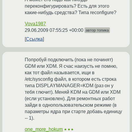
переконфигурировать? Есть для этого
какие-нибудь средства? Типа reconfigure?
Vova1987
29.06.2009 07:55:25 +00:00
автор топика
Ссылка
Попробуй подключить (пока не починят)
GDM или XDM. Я счас наизусть не помню,
как тот файл называется, ищи в
/etc/sysconfig файл, в котором есть строка
типа DISPLAYMANAGER=KDM (раз он у
тебя глючит). Меняй KDM на GDM или XDM
(если установлен). Для ремонтных работ
зайди в однопользовательском режиме (в
параметры ядра при старте добавь единицу
-- 1).
one_more_hokum
★★★