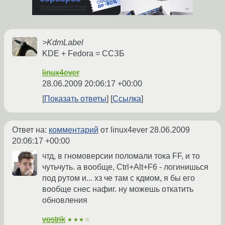
>KdmLabel
KDE + Fedora = ССЗБ
linux4ever
28.06.2009 20:06:17 +00:00
Показать ответы
Ссылка
Ответ на:
комментарий
от linux4ever
28.06.2009
20:06:17 +00:00
чтд, в гномоверсии поломали тока FF, и то
чутьчуть. а вообще, Ctrl+Alt+F6 - логинишься
под рутом и... хз че там с кдмом, я бы его
вообще снес нафиг. ну можешь откатить
обновления
vostrik
★★★☆