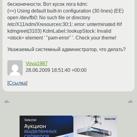
бесконечности. Вот кусок лога kdm:
(==) Using default built-in configuration (30 lines) (EE)
open /dev/fb0: No such file or directory
/etc/X11/xdm/Xresources:30:1: error: unterminated #if
kdmgreet(3103) KdmLabel::lookupStock: Invalid
<stock> element ' "pam-error" '. Check your theme!
Уважаемый системный администратор, что делать?
Vova1987
28.06.2009 18:51:40 +00:00
Ссылка
←
→