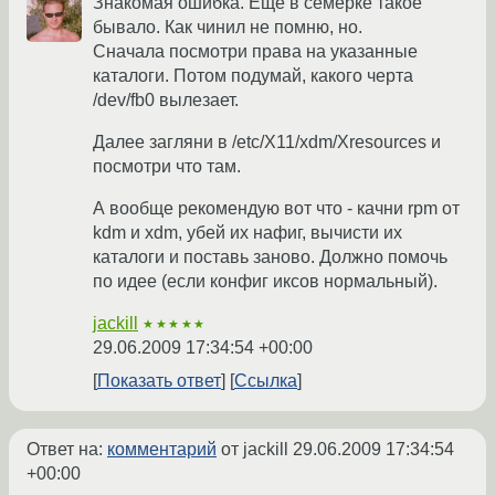
Знакомая ошибка. Еще в семерке такое
бывало. Как чинил не помню, но.
Сначала посмотри права на указанные
каталоги. Потом подумай, какого черта
/dev/fb0 вылезает.
Далее загляни в /etc/X11/xdm/Xresources и
посмотри что там.
А вообще рекомендую вот что - качни rpm от
kdm и xdm, убей их нафиг, вычисти их
каталоги и поставь заново. Должно помочь
по идее (если конфиг иксов нормальный).
jackill
★★★★★
29.06.2009 17:34:54 +00:00
Показать ответ
Ссылка
Ответ на:
комментарий
от jackill
29.06.2009 17:34:54
+00:00