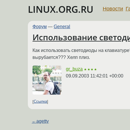
LINUX.ORG.RU
Новости
Г
Форум
—
General
Использование светоди
Как использовать светодиоды на клавиатуре? Н
вырубается??? Хелп плиз.
gr_buza
★★★★
09.09.2003 11:42:01 +00:00
Ссылка
←
agetty