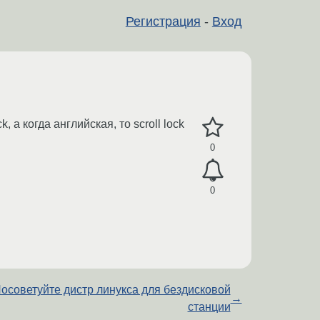
Регистрация
-
Вход
 а когда английская, то scroll lock
0
0
осоветуйте дистр линукса для бездисковой
→
станции