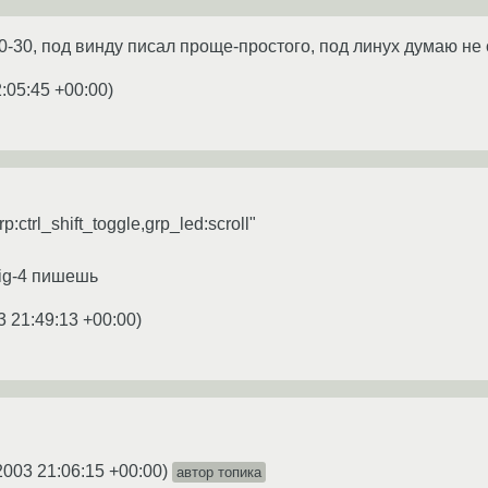
20-30, под винду писал проще-простого, под линух думаю не
:05:45 +00:00
)
:ctrl_shift_toggle,grp_led:scroll"
fig-4 пишешь
3 21:49:13 +00:00
)
2003 21:06:15 +00:00
)
автор топика