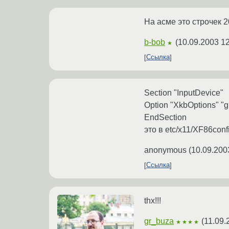
На асме это строчек 
b-bob
(
10.09.2003 12
★
Ссылка
Section "InputDevice"
Option "XkbOptions" "grp
EndSection
это в etc/x11/XF86con
anonymous
(
10.09.200
Ссылка
thx!!!
gr_buza
(
11.09.
★★★★