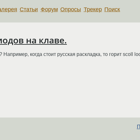
алерея
Статьи
Форум
Опросы
Трекер
Поиск
одов на клаве.
апример, когда стоит русская раскладка, то горит scoll lock,
П