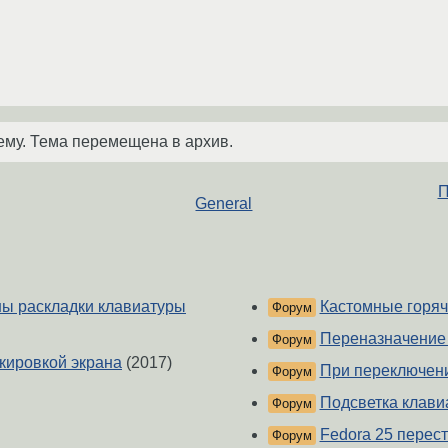
ему. Тема перемещена в архив.
П
General
ны раскладки клавиатуры
Кастомные горячи
Форум
Переназначение
Форум
кировкой экрана
(2017)
При переключении
Форум
Подсветка клави
Форум
Fedora 25 перес
Форум