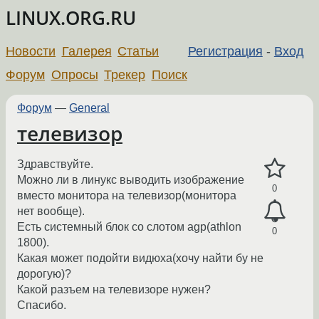
LINUX.ORG.RU
Новости
Галерея
Статьи
Регистрация
-
Вход
Форум
Опросы
Трекер
Поиск
Форум
—
General
телевизор
Здравствуйте.
Можно ли в линукс выводить изображение
0
вместо монитора на телевизор(монитора
нет вообще).
Есть системный блок со слотом agp(athlon
0
1800).
Какая может подойти видюха(хочу найти бу не
дорогую)?
Какой разъем на телевизоре нужен?
Спасибо.