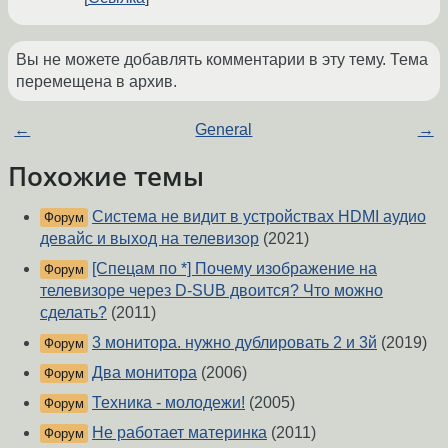
Вы не можете добавлять комментарии в эту тему. Тема
перемещена в архив.
←
General
→
Похожие темы
Система не видит в устройствах HDMI аудио
Форум
девайс и выход на телевизор
(2021)
[Спецам по *] Почему изображение на
Форум
телевизоре через D-SUB двоится? Что можно
сделать?
(2011)
3 монитора. нужно дублировать 2 и 3й
(2019)
Форум
Два монитора
(2006)
Форум
Техника - молодежи!
(2005)
Форум
Не работает материнка
(2011)
Форум