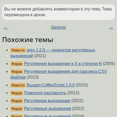
Вы не можете добавлять комментарии в эту тему. Тема
перемещена в архив.
←
General
→
Похожие темы
grex 1.2.0 — генератор регулярных
Новости
выражений
(2021)
Регулярное выражение и X в степени N
(2005)
Форум
Регулярное выражение для парсинга CSV
Форум
файлов
(2013)
Вышел CoffeeScript 1.9.0
(2015)
Новости
Помогите распарсить
(2012)
Форум
Регулярное выражение
(2022)
Форум
Регулярные выражения
(2022)
Форум
Регулярные выражения
(2018)
Форум