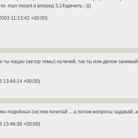
о. man mount и вперед 3,14здячить :-)))
2003 11:13:42 +00:00
)
 ты пацан (автор темы) нулячий, так ты или делом занимайс
3 13:44:14 +00:00
)
кс-подобных систем почитай ... а потом вопросы задавай, а
3 13:46:36 +00:00
)