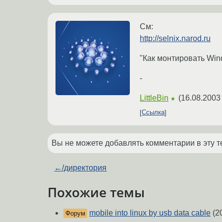
См:
http://selnix.narod.ru
"Как монтировать Wi
-
LittleBin
(
16.08.2003
★
Ссылка
Вы не можете добавлять комментарии в эту т
←
/директория
Похожие темы
mobile into linux by usb data cable
(2
Форум