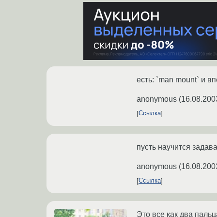
есть: `man mount` и в
anonymous
(
16.08.200
Ссылка
пусть научится задав
anonymous
(
16.08.200
Ссылка
Это все как два пальц