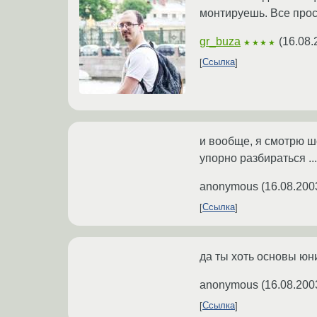
монтируешь. Все прост
gr_buza
(
16.08.
★★★★
Ссылка
и вообще, я смотрю шо
упорно разбираться ...
anonymous
(
16.08.200
Ссылка
да ты хоть основы юни
anonymous
(
16.08.200
Ссылка