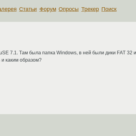
алерея
Статьи
Форум
Опросы
Трекер
Поиск
uSE 7.1. Там была папка Windows, в ней были дики FAT 32 
s и каким образом?