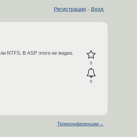
Регистрация
-
Вход
или NTFS. В ASP этого не видно.
0
0
Телеконференции
→