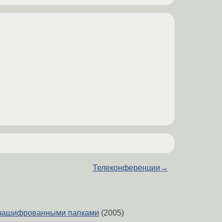
Телеконференции
→
с зашифрованными папками
(2005)