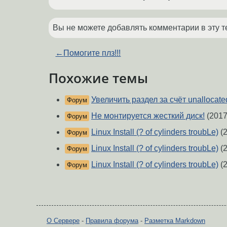
Вы не можете добавлять комментарии в эту т
←
Помогите плз!!!
Похожие темы
Увеличить раздел за счёт unallocate
Форум
Не монтируется жесткий диск!
(2017
Форум
Linux Install (? of cylinders troubLe)
(2
Форум
Linux Install (? of cylinders troubLe)
(2
Форум
Linux Install (? of cylinders troubLe)
(2
Форум
О Сервере
-
Правила форума
-
Разметка Markdown