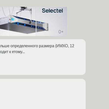
к больше определенного размера (ИМХО, 12
дит к етому...