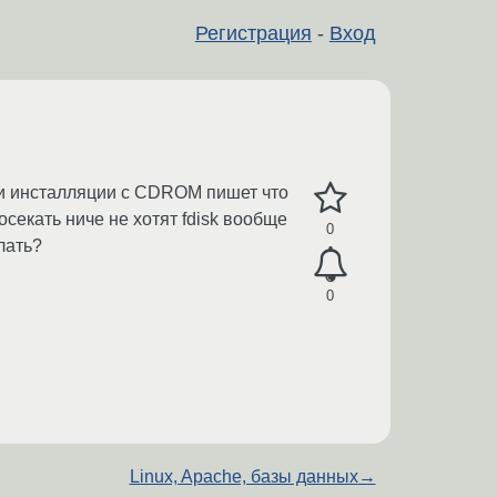
Регистрация
-
Вход
 При инсталляции с CDROM пишет что
осекать ниче не хотят fdisk вообще
0
лать?
0
Linux, Apache, базы данных
→