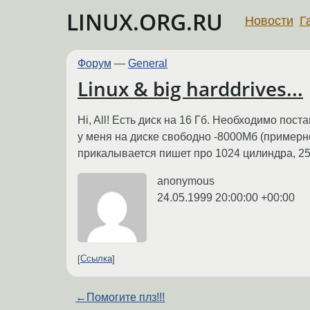
LINUX.ORG.RU
Новости
Г
Форум
—
General
Linux & big harddrives...
Hi, All! Есть диск на 16 Гб. Необходимо пос
у меня на диске свободно -8000Мб (примерно.
прикалывается пишет про 1024 цилиндра, 255
anonymous
24.05.1999 20:00:00 +00:00
Ссылка
←
Помогите плз!!!