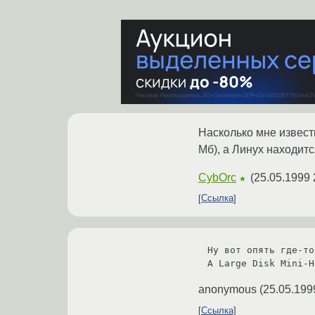
Насколько мне известн
Мб), а Линух находится
CybOrc
(
25.05.1999 
★
Ссылка
Ну вот опять где-то
А Large Disk Mini-H
anonymous
(
25.05.199
Ссылка