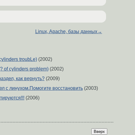
Linux, Apache, базы данных
→
 cylinders troubLe)
(2002)
? of cylinders problem)
(2002)
раздел, как вернуть?
(2009)
ел с линухом.Помогите восстановить
(2003)
тируются!!!
(2006)
Вверх