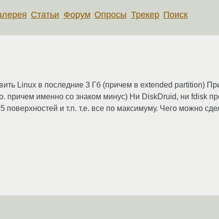
алерея
Статьи
Форум
Опросы
Трекер
Поиск
тавить Linux в последние 3 Гб (причем в extended partition)
 причем именно со знаком минус) Ни DiskDruid, ни fdisk пр
 поверхностей и т.п. т.е. все по максимуму. Чего можно сде