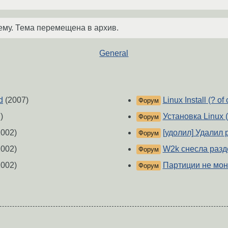
ему. Тема перемещена в архив.
General
d
(2007)
Linux Install (? of
Форум
)
Установка Linux (
Форум
002)
[удолил] Удалил 
Форум
002)
W2k снесла разд
Форум
002)
Партиции не мон
Форум