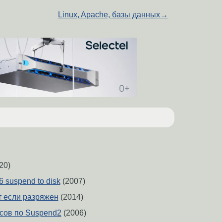
Linux, Apache, базы данных
→
20)
6 suspend to disk
(2007)
т если разряжен
(2014)
сов по Suspend2
(2006)