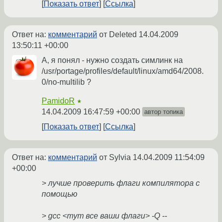
Показать ответ
Ссылка
Ответ на:
комментарий
от Deleted
14.04.2009
13:50:11 +00:00
А, я понял - нужно создать симлинк на
/usr/portage/profiles/default/linux/amd64/2008.
0/no-multilib ?
PamidoR
★
14.04.2009 16:47:59 +00:00
автор топика
Показать ответ
Ссылка
Ответ на:
комментарий
от Sylvia
14.04.2009 11:54:09
+00:00
> лучше проверить флаги компилятора с
помощью
> gcc <тут все ваши флаги> -Q --