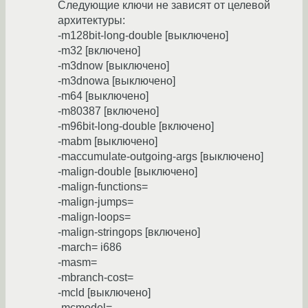
Следующие ключи не зависят от целевой
архитектуры:
-m128bit-long-double [выключено]
-m32 [включено]
-m3dnow [выключено]
-m3dnowa [выключено]
-m64 [выключено]
-m80387 [включено]
-m96bit-long-double [включено]
-mabm [выключено]
-maccumulate-outgoing-args [выключено]
-malign-double [выключено]
-malign-functions=
-malign-jumps=
-malign-loops=
-malign-stringops [включено]
-march= i686
-masm=
-mbranch-cost=
-mcld [выключено]
-mcmodel=