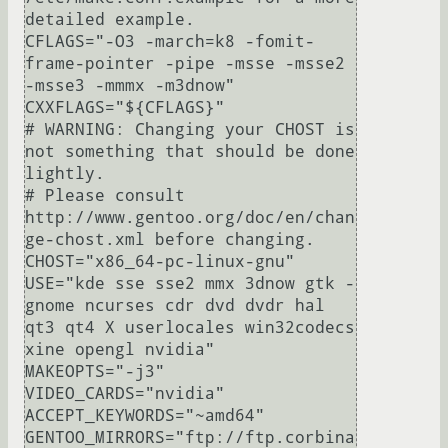
detailed example.

CFLAGS="-O3 -march=k8 -fomit-
frame-pointer -pipe -msse -msse2 
-msse3 -mmmx -m3dnow"

CXXFLAGS="${CFLAGS}"

# WARNING: Changing your CHOST is 
not something that should be done 
lightly.

# Please consult 
http://www.gentoo.org/doc/en/chan
ge-chost.xml before changing.

CHOST="x86_64-pc-linux-gnu"

USE="kde sse sse2 mmx 3dnow gtk -
gnome ncurses cdr dvd dvdr hal 
qt3 qt4 X userlocales win32codecs 
xine opengl nvidia"

MAKEOPTS="-j3"

VIDEO_CARDS="nvidia"

ACCEPT_KEYWORDS="~amd64"

GENTOO_MIRRORS="ftp://ftp.corbina