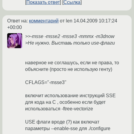
Показать ответ
Ссылка
Ответ на:
комментарий
от len
14.04.2009 10:17:24
+00:00
>>-msse -msse2 -msse3 -mmmx -m3dnow
>Не нужно. Выставь только use-флаги
наверное не соглашусь, если не права, то
объясните (просто не использую генту)
CFLAGS="-msse3"
включит использование инструкций SSE
для кода на C , особенно если будет
использоваться -ftree-vectorize
USE флаги вроде (?) как включат
параметры --enable-sse для ./configure