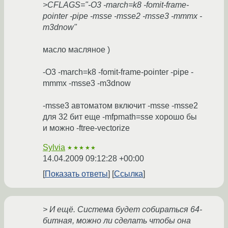
>CFLAGS="-O3 -march=k8 -fomit-frame-
pointer -pipe -msse -msse2 -msse3 -mmmx -
m3dnow"
масло масляное )
-O3 -march=k8 -fomit-frame-pointer -pipe -
mmmx -msse3 -m3dnow
-msse3 автоматом включит -msse -msse2
для 32 бит еще -mfpmath=sse хорошо бы
и можно -ftree-vectorize
Sylvia
★★★★★
14.04.2009 09:12:28 +00:00
Показать ответы
Ссылка
> И ещё. Система будет собираться 64-
битная, можно ли сделать чтобы она