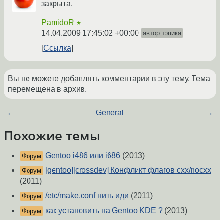
закрыта.
PamidoR
★
14.04.2009 17:45:02 +00:00
автор топика
Ссылка
Вы не можете добавлять комментарии в эту тему. Тема
перемещена в архив.
←
General
→
Похожие темы
Gentoo i486 или i686
(2013)
Форум
[gentoo][crossdev] Конфликт флагов cxx/nocxx
Форум
(2011)
/etc/make.conf нить иди
(2011)
Форум
как установить на Gentoo KDE ?
(2013)
Форум