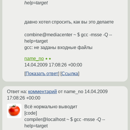
help=target
давно хотел спросить, как вы это делаете
combine@mediacenter ~ $ gcc -msse -Q --
help=target
gcc: не заданы входные файлы
name_no
★★
14.04.2009 17:08:26 +00:00
Показать ответ
Ссылка
Ответ на:
комментарий
от name_no
14.04.2009
17:08:26 +00:00
Всё нормально выводит
[code]
compiler@localhost ~ $ gcc -msse -Q --
help=target