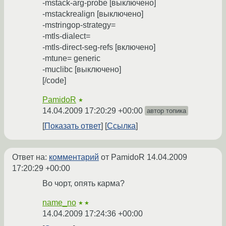
-mstack-arg-probe [выключено]
-mstackrealign [выключено]
-mstringop-strategy=
-mtls-dialect=
-mtls-direct-seg-refs [включено]
-mtune= generic
-muclibc [выключено]
[/code]
PamidoR
★
14.04.2009 17:20:29 +00:00
автор топика
Показать ответ
Ссылка
Ответ на:
комментарий
от PamidoR
14.04.2009
17:20:29 +00:00
Во чорт, опять карма?
name_no
★★
14.04.2009 17:24:36 +00:00