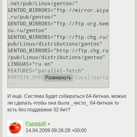
.net/pub/Linux/gentoo/"

GENTOO_MIRRORS="ftp://mirror.aiya
.ru/pub/gentoo/"

GENTOO_MIRRORS="ftp://ftp.org.kem
su.ru/gentoo"

GENTOO_MIRRORS="ftp://ftp.chg.ru/
pub/Linux/distributions/gentoo"

GENTOO_MIRRORS="http://ftp.chg.ru
/pub/Linux/distributions/gentoo"

LINGUAS="ru en"

FEATURES="parallel-fetch"

PORTDIR_OVERLAY="/usr/local/porta
Развернуть
И ещё. Система будет собираться 64-битная, можно
ли сделать чтобы она была _чисто_ 64-битная то
есть без поддержки 32 бит?
PamidoR
★
14.04.2009 08:26:28 +00:00