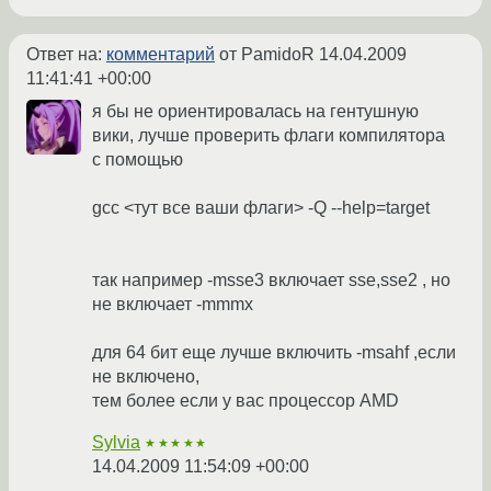
Ответ на:
комментарий
от PamidoR
14.04.2009
11:41:41 +00:00
я бы не ориентировалась на гентушную
вики, лучше проверить флаги компилятора
с помощью
gcc <тут все ваши флаги> -Q --help=target
так например -msse3 включает sse,sse2 , но
не включает -mmmx
для 64 бит еще лучше включить -msahf ,если
не включено,
тем более если у вас процессор AMD
Sylvia
★★★★★
14.04.2009 11:54:09 +00:00