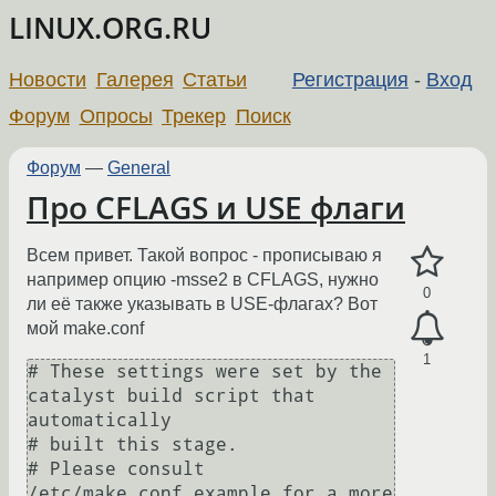
LINUX.ORG.RU
Новости
Галерея
Статьи
Регистрация
-
Вход
Форум
Опросы
Трекер
Поиск
Форум
—
General
Про CFLAGS и USE флаги
Всем привет. Такой вопрос - прописываю я
например опцию -msse2 в CFLAGS, нужно
0
ли её также указывать в USE-флагах? Вот
мой make.conf
1
# These settings were set by the 
catalyst build script that 
automatically

# built this stage.

# Please consult 
/etc/make.conf.example for a more 