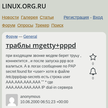
LINUX.ORG.RU
Новости
Галерея
Статьи
Регистрация
-
Вход
Форум
Опросы
Трекер
Поиск
Форум
—
General
траблы mgetty+pppd
при входящем звонке модем берет труьу ,
коннектится , и после запуска ppp все
0
валиться. А в логах сообщение no PAP
secret found for <user> хотя в файле
/etc/ppp/pap-secrets есть строка user
0
AAA.AAA.AAA.AAA "" * где
ААА.ААА.ААА.ААА IP dial-in сервера
anonymous
10.06.2000 06:51:23 +00:00