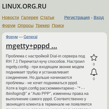
LINUX.ORG.RU
Новости
Галерея
Статьи
Регистрация
-
Вход
Форум
Опросы
Трекер
Поиск
Форум
—
General
mgetty+pppd ...
Проблема с настройкой Dial-in сервера под
RH 7.1 Перечитал кучу способов. Настроил
0
mgetty.config - при входящем звонке модем
поднимает трубку и устанавливает
соединение. Но дальше начинаются
0
проблемы - не хочет подниматься pppd.
Хотя в login.config расскомментарено - "* - -
/bin/login@" и "Auto PPP", изменены права на
выполнение самого pppd. Соответственно у
звонящего клиента в терминале не появляется