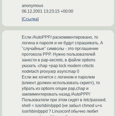
anonymous
06.12.2001 13:23:15 +00:00
Ссылка
Если /AutoPPP/ раскомментировано, то
логина и пароля и не будут спрашивать. А
"случайные" символы - это прглашение
протокола PPP. Нужно пользователей
занести в pap-secrets, в файле options
указать -chap +pap lock modem crtscts
nodetach proxyarp asyncmap 0
Если же хочется с логином и паролем
(клиент должен использовать скрипт), то
убрать из options опции pap,chap и
закомментировать назад /AutoPPP/
Пользователи при этом сидят в /etc/passwd;
shell = /usr/sbin/pppd (не забыл chmod u+s
/usr/sbin/pppd ? Linuxconf обычно любит