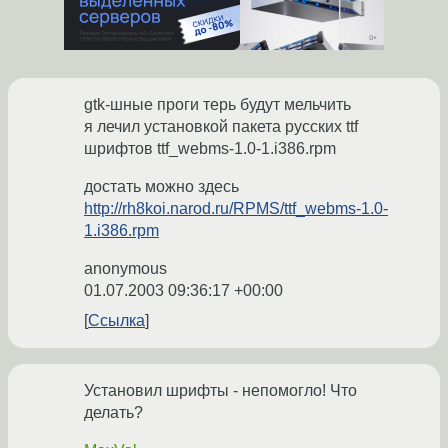
gtk-шные проги терь будут мельчить
я лечил установкой пакета русских ttf
шрифтов ttf_webms-1.0-1.i386.rpm
достать можно здесь
http://rh8koi.narod.ru/RPMS/ttf_webms-1.0-
1.i386.rpm
anonymous
01.07.2003 09:36:17 +00:00
Ссылка
Установил шрифты - непомогло! Что
делать?