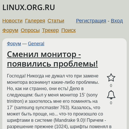
LINUX.ORG.RU
Новости
Галерея
Статьи
Регистрация
-
Вход
Форум
Опросы
Трекер
Поиск
Форум
—
General
Сменил монитор -
появились проблемы!
Господа! Никогда не думал что при замене
монитора возникнут какие-либо проблемы.
0
Но, как ни странно, они есть! Дело в
следующем: был у меня монитор 15' (sony
trinitron) и захотелось мне его поминять на
0
17' (samsung syncmaster 763). Казалось, что
может быть проще, но... что-то произошло со
шрифтами в системе (Mandrake 9.0)! Причем -
разрешение прежнее (1024), шрифты поменял в