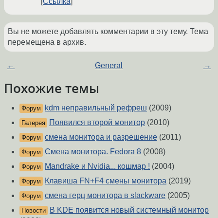
Ссылка
Вы не можете добавлять комментарии в эту тему. Тема
перемещена в архив.
←
General
→
Похожие темы
kdm неправильный рефреш
(2009)
Форум
Появился второй монитор
(2010)
Галерея
смена монитора и разрешение
(2011)
Форум
Смена монитора. Fedora 8
(2008)
Форум
Mandrake и Nvidia... кошмар !
(2004)
Форум
Клавиша FN+F4 смены монитора
(2019)
Форум
смена герц монитора в slackware
(2005)
Форум
В KDE появится новый системный монитор
Новости