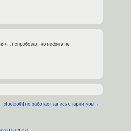
нял... попробовал, но нифига не
[bluetooth] не работает запись с гарнитуры
→
ing 0.5
(2007)