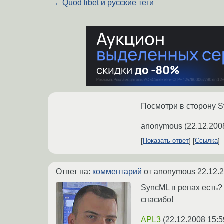
←
Quod libet и русские теги
Посмотри в сторону S
anonymous
(
22.12.200
Показать ответ
Ссылка
Ответ на:
комментарий
от anonymous
22.12.
SyncML в репах есть?
спасибо!
APL3
(
22.12.2008 15:5