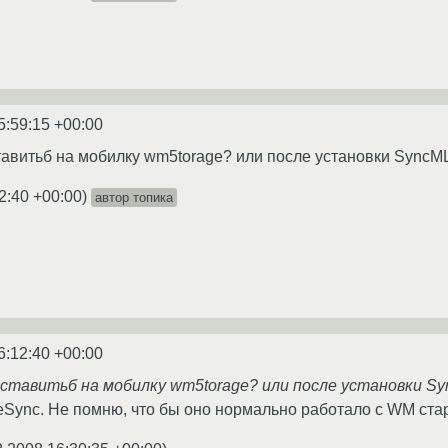
5:59:15 +00:00
ставитьб на мобилку wm5torage? или после установки SyncML
2:40 +00:00
)
автор топика
6:12:40 +00:00
поставитьб на мобилку wm5torage? или после установки S
eSync. Не помню, что бы оно нормально работало с WM стар