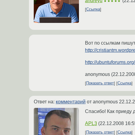
andreyu
(
22.1
★★★★★
Ссылка
Вот по ссылкам пишут
http://cristiantm.word
http://ubuntuforums.o
anonymous
(
22.12.200
Показать ответ
Ссылка
Ответ на:
комментарий
от anonymous
22.12.
Спасибо! Как приеду д
APL3
(
22.12.2008 16:5
Показать ответ
Ссылка