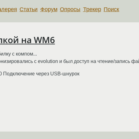
алерея
Статьи
Форум
Опросы
Трекер
Поиск
лкой на WM6
лку с компом...
онизировались с evolution и был доступ на чтение/запись ф
.10 Подключение через USB-шнурок