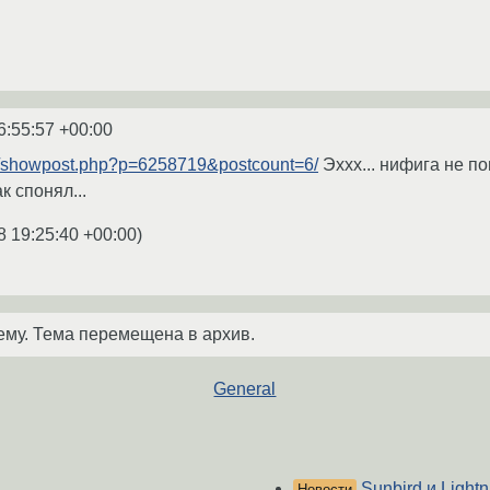
6:55:57 +00:00
rg/showpost.php?p=6258719&postcount=6/
Эххх... нифига не по
к спонял...
8 19:25:40 +00:00
)
ему. Тема перемещена в архив.
General
Sunbird и Lightn
Новости