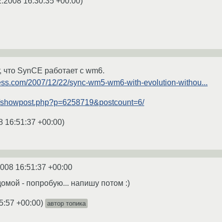
2.2008 16:30:35 +00:00
)
, что SynCE работает с wm6.
press.com/2007/12/22/sync-wm5-wm6-with-evolution-withou...
rg/showpost.php?p=6258719&postcount=6/
8 16:51:37 +00:00
)
2008 16:51:37 +00:00
омой - попробую... напишу потом :)
5:57 +00:00
)
автор топика