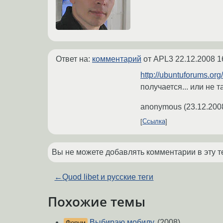
Ответ на:
комментарий
от APL3
22.12.2008 1
http://ubuntuforums.o
получается... или не та
anonymous
(
23.12.200
Ссылка
Вы не можете добавлять комментарии в эту т
←
Quod libet и русские теги
Похожие темы
Выбираю мобилу.
(2008)
Форум