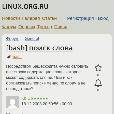
LINUX.ORG.RU
Новости
Галерея
Статьи
Регистрация
-
Вход
Форум
Опросы
Трекер
Поиск
Форум
—
General
[bash] поиск слова
bash
Посредством башескрипта нужно отловить
все строки содержащие слово, которое
0
может содержать слеши. Чем и как
организовать поиск именно по слову, а не
по подстроке?
0
KblCb
★★★★★
18.12.2008 20:50:56 +00:00