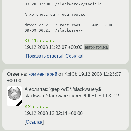
03-20 02:00 ./slackware/y/tagfile

А хотелось бы чтобы только 

drwxr-xr-x   2 root root     4096 2006-
09-09 06:21 ./slackware/y
KblCb
★★★★★
19.12.2008 11:23:07 +00:00
автор топика
Показать ответы
Ссылка
Ответ на:
комментарий
от KblCb
19.12.2008 11:23:07
+00:00
А если так: 'grep -wE \./slackware/y$
slackware/slackware-current/FILELIST.TXT' ?
AX
★★★★★
19.12.2008 12:32:14 +00:00
Ссылка