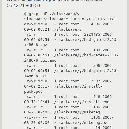
05:42:21 +00:00
$ grep -wF ./slackware/y 
slackware/slackware-current/FILELIST.TXT

drwxr-xr-x   2 root root     4096 2006-
09-09 06:21 ./slackware/y

-rw-r--r--   1 root root  2328485 2006-
09-09 00:51 ./slackware/y/bsd-games-2.13-
i486-8.tgz

-rw-r--r--   1 root root      189 2006-
09-09 00:51 ./slackware/y/bsd-games-2.13-
i486-8.tgz.asc

-rw-r--r--   1 root root      596 2006-
09-09 00:51 ./slackware/y/bsd-games-2.13-
i486-8.txt

-rwxr-xr-x   1 root root     2897 2002-
04-09 20:17 ./slackware/y/install-
packages

-rw-r--r--   1 root root      446 2006-
09-18 10:41 ./slackware/y/install.end

-rw-r--r--   1 root root     1136 2008-
03-20 02:00 ./slackware/y/maketag

-rw-r--r--   1 root root     1136 2008-
03-20 02:00 ./slackware/y/maketag.ez

-rw-r--r--   1 root root       14 2008-