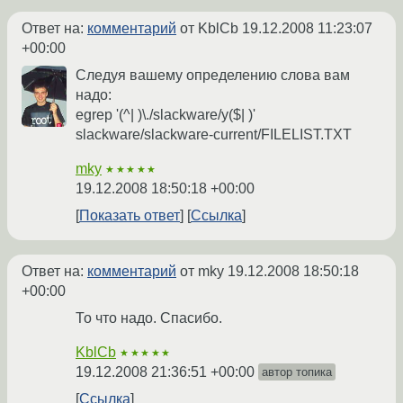
Ответ на:
комментарий
от KblCb
19.12.2008 11:23:07
+00:00
Следуя вашему определению слова вам
надо:
egrep '(^| )\./slackware/y($| )'
slackware/slackware-current/FILELIST.TXT
mky
★★★★★
19.12.2008 18:50:18 +00:00
Показать ответ
Ссылка
Ответ на:
комментарий
от mky
19.12.2008 18:50:18
+00:00
То что надо. Спасибо.
KblCb
★★★★★
19.12.2008 21:36:51 +00:00
автор топика
Ссылка