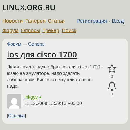
LINUX.ORG.RU
Новости
Галерея
Статьи
Регистрация
-
Вход
Форум
Опросы
Трекер
Поиск
Форум
—
General
ios для cisco 1700
Люди - очень надо образ ios для cisco 1700 -
юзаю на эмуляторе, надо зделать
0
лабораторки. Кинте ссылку плиз, очень
надо.
0
lnkgyv
★
11.12.2008 13:39:13 +00:00
Ссылка