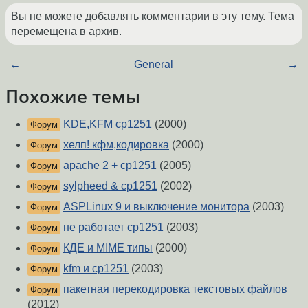
Вы не можете добавлять комментарии в эту тему. Тема
перемещена в архив.
←
General
→
Похожие темы
KDE,KFM cp1251
(2000)
Форум
хелп! кфм,кодировка
(2000)
Форум
apache 2 + cp1251
(2005)
Форум
sylpheed & cp1251
(2002)
Форум
ASPLinux 9 и выключение монитора
(2003)
Форум
не работает cp1251
(2003)
Форум
КДЕ и MIME типы
(2000)
Форум
kfm и cp1251
(2003)
Форум
пакетная перекодировка текстовых файлов
Форум
(2012)