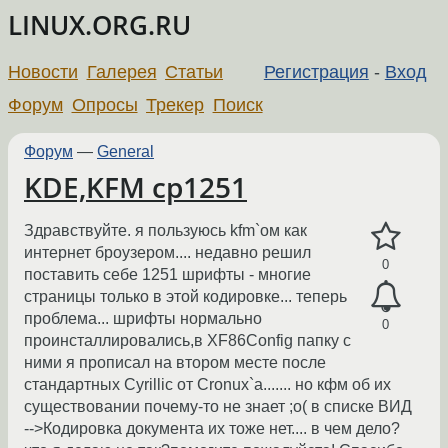
LINUX.ORG.RU
Новости
Галерея
Статьи
Регистрация
-
Вход
Форум
Опросы
Трекер
Поиск
Форум
—
General
KDE,KFM cp1251
Здравствуйте. я пользуюсь kfm`ом как
интернет броузером.... недавно решил
0
поставить себе 1251 шрифты - многие
страницы только в этой кодировке... теперь
проблема... шрифты нормально
0
проинсталлировались,в XF86Config папку с
ними я прописал на втором месте после
стандартных Cyrillic от Cronux`а....... но кфм об их
существовании почему-то не знает ;о( в списке ВИД
-->Кодировка документа их тоже нет.... в чем дело?