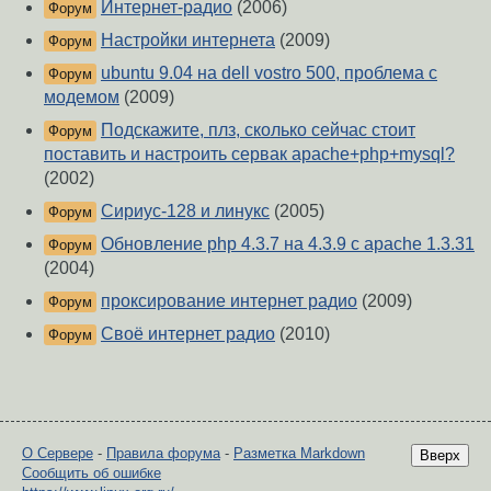
Интернет-радио
(2006)
Форум
Настройки интернета
(2009)
Форум
ubuntu 9.04 на dell vostro 500, проблема с
Форум
модемом
(2009)
Подскажите, плз, сколько сейчас стоит
Форум
поставить и настроить сервак apache+php+mysql?
(2002)
Сириус-128 и линукс
(2005)
Форум
Обновление php 4.3.7 на 4.3.9 с apache 1.3.31
Форум
(2004)
проксирование интернет радио
(2009)
Форум
Своё интернет радио
(2010)
Форум
О Сервере
-
Правила форума
-
Разметка Markdown
Вверх
Сообщить об ошибке