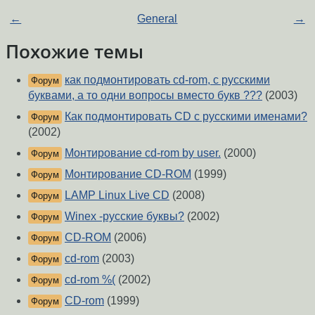
←
General
→
Похожие темы
как подмонтировать cd-rom, с русскими
Форум
буквами, а то одни вопросы вместо букв ???
(2003)
Как подмонтировать CD с русскими именами?
Форум
(2002)
Монтирование cd-rom by user.
(2000)
Форум
Монтирование CD-ROM
(1999)
Форум
LAMP Linux Live CD
(2008)
Форум
Winex -русские буквы?
(2002)
Форум
CD-ROM
(2006)
Форум
cd-rom
(2003)
Форум
cd-rom %(
(2002)
Форум
CD-rom
(1999)
Форум