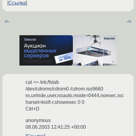
Ссылка
←
→
cat >> /etc/fstab
/dev/cdroms/cdrom0 /cdrom iso9660
ro,unhide,user,noauto,mode=0444,noexec,ioc
harset=koi8-r,showexec 0 0
Ctrl+D
anonymous
08.06.2003 12:41:25 +00:00