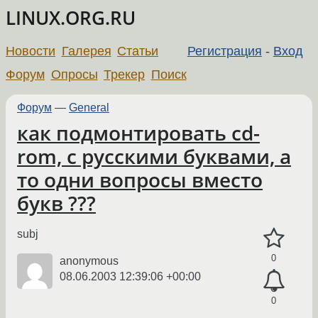
LINUX.ORG.RU
Новости
Галерея
Статьи
Регистрация
-
Вход
Форум
Опросы
Трекер
Поиск
Форум
—
General
как подмонтировать cd-
rom, с русскими буквами, а
то одни вопросы вместо
букв ???
subj
0
anonymous
08.06.2003 12:39:06 +00:00
0