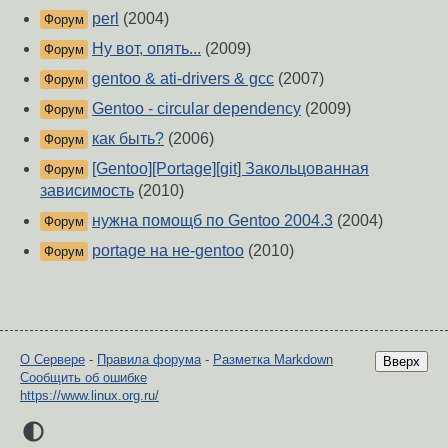
perl
(2004)
Форум
Ну вот, опять...
(2009)
Форум
gentoo & ati-drivers & gcc
(2007)
Форум
Gentoo - circular dependency
(2009)
Форум
как быть?
(2006)
Форум
[Gentoo][Portage][git] Закольцованная
Форум
зависимость
(2010)
нужна помощб по Gentoo 2004.3
(2004)
Форум
portage на не-gentoo
(2010)
Форум
О Сервере
-
Правила форума
-
Разметка Markdown
Вверх
Сообщить об ошибке
https://www.linux.org.ru/