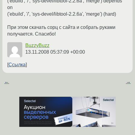
('ebuild', '/', 'sys-devel/libtool-2.2.6a', 'merge') depends
on
('ebuild', '/', 'sys-devel/libtool-2.2.6a', 'merge') (hard)
При этом скачать сорц с сайта и собрать руками
получается. Спасибо!
BuzzyBuzz
13.11.2008 05:37:09 +00:00
Ссылка
←
→