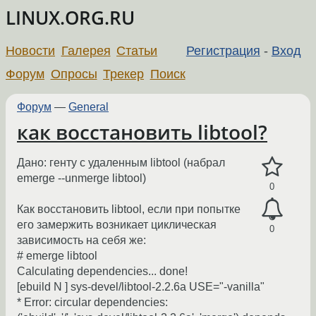
LINUX.ORG.RU
Новости
Галерея
Статьи
Регистрация
-
Вход
Форум
Опросы
Трекер
Поиск
Форум
—
General
как восстановить libtool?
Дано: генту с удаленным libtool (набрал
emerge --unmerge libtool)
0
Как восстановить libtool, если при попытке
его замержить возникает циклическая
0
зависимость на себя же:
# emerge libtool
Calculating dependencies... done!
[ebuild N ] sys-devel/libtool-2.2.6a USE="-vanilla"
* Error: circular dependencies: