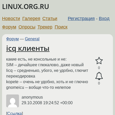
LINUX.ORG.RU
Новости
Галерея
Статьи
Регистрация
-
Вход
Форум
Опросы
Трекер
Поиск
Форум
—
General
icq клиенты
какие есть, не консольные и не:
SIM -- дичайшее глюкалово, даже новый
0
licq -- средненько, убого, не удобно, глючит
перекодировка
kopete -- очень не удобно, хоть и не глючно
0
gnomeicu -- вобще что-то нелепое
anonymous
29.10.2008 19:24:52 +00:00
Ссылка