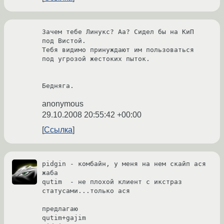
Зачем тебе Линукс? Аа? Сидел бы на КиП 
под Вистой.

Тебя видимо принуждают им пользоваться 
под угрозой жестоких пыток.

Бедняга.
anonymous
29.10.2008 20:55:42 +00:00
Ссылка
pidgin - комбайн, у меня на нем скайп ася 
жаба

qutim  - не плохой клиент с икстраз 
статусами...только ася

предлагаю 

qutim+gajim
