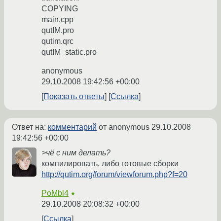
COPYING
main.cpp
qutIM.pro
qutim.qrc
qutIM_static.pro
anonymous
29.10.2008 19:42:56 +00:00
Показать ответы
Ссылка
Ответ на:
комментарий
от anonymous
29.10.2008
19:42:56 +00:00
>чё с ним делать?
компилировать, либо готовые сборки
http://qutim.org/forum/viewforum.php?f=20
PoMbl4
★
29.10.2008 20:08:32 +00:00
Ссылка