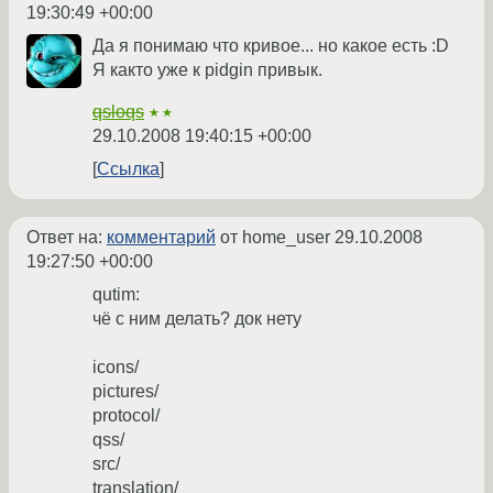
19:30:49 +00:00
Да я понимаю что кривое... но какое есть :D
Я както уже к pidgin привык.
qsloqs
★★
29.10.2008 19:40:15 +00:00
Ссылка
Ответ на:
комментарий
от home_user
29.10.2008
19:27:50 +00:00
qutim:
чё с ним делать? док нету
icons/
pictures/
protocol/
qss/
src/
translation/