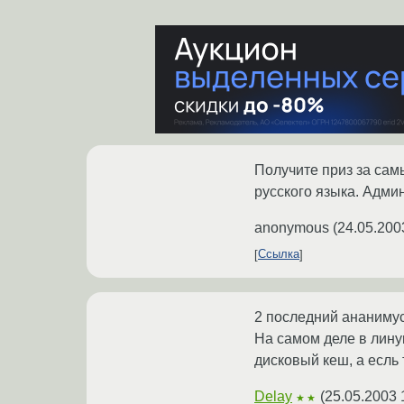
Получите приз за са
русского языка. Адми
anonymous
(
24.05.200
Ссылка
2 последний ананимус
На самом деле в лину
дисковый кеш, а есль 
Delay
(
25.05.2003 
★★