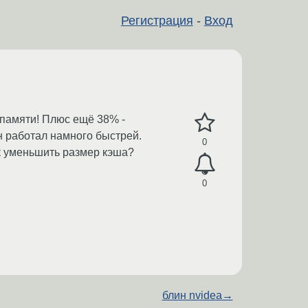
Регистрация
-
Вход
 памяти! Плюс ещё 38% -
н работал намного быстрей.
0
ак уменьшить размер кэша?
0
блин nvidea
→