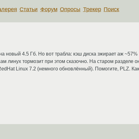
алерея
Статьи
Форум
Опросы
Трекер
Поиск
на новый 4.5 Гб. Но вот трабла: кэш диска зжирает аж ~57%
ам линух тормозит при этом сказочно. На старом разделе о
RedHat Linux 7.2 (немного обновлённый). Помогите, PLZ. К