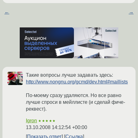
←
→
Такие вопросы лучше задавать здесь:
http://www.nongnu.org/gcmd/dev.html#maillists
По-моему сразу удаляются. Но все равно
лучше спроси в мейллисте (и сделай фиче-
реквест).
Igron
★★★★★
13.10.2008 14:12:54 +00:00
Показать ответ
Ссылка