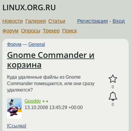
LINUX.ORG.RU
Новости
Галерея
Статьи
Регистрация
-
Вход
Форум
Опросы
Трекер
Поиск
Форум
—
General
Gnome Commander и
корзина
Куда удаленные файлы из Gnome
Commander помещаются, или они сразу
0
удаляются?
Gooddy
★★
0
13.10.2008 13:45:29 +00:00
Ссылка