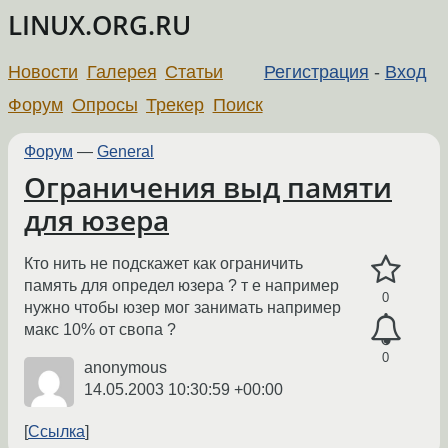
LINUX.ORG.RU
Новости
Галерея
Статьи
Регистрация
-
Вход
Форум
Опросы
Трекер
Поиск
Форум
—
General
Ограничения выд памяти
для юзера
Кто нить не подскажет как ограничить
память для определ юзера ? т е например
0
нужно чтобы юзер мог занимать например
макс 10% от свопа ?
0
anonymous
14.05.2003 10:30:59 +00:00
Ссылка