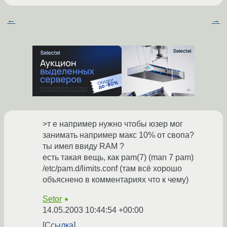
←
→
>т е например нужно чтобы юзер мог
занимать например макс 10% от свопа?
ты имел ввиду RAM ?
есть такая вещь, как pam(7) (man 7 pam)
/etc/pam.d/limits.conf (там всё хорошо
объяснено в комментариях что к чему)
Setor
★
14.05.2003 10:44:54 +00:00
Ссылка