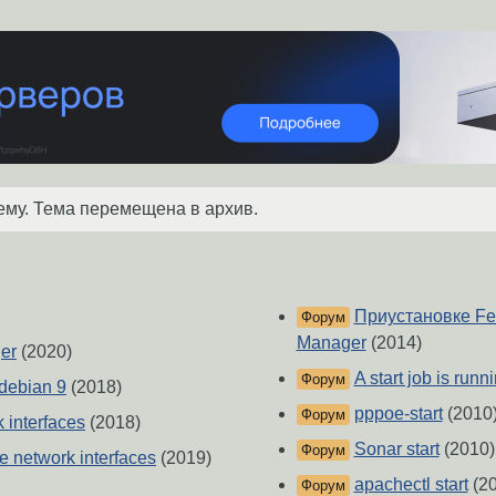
ему. Тема перемещена в архив.
Приустановке Fed
Форум
Manager
(2014)
ger
(2020)
A start job is run
Форум
 debian 9
(2018)
pppoe-start
(2010
Форум
k interfaces
(2018)
Sonar start
(2010)
Форум
ise network interfaces
(2019)
apachectl start
(20
Форум