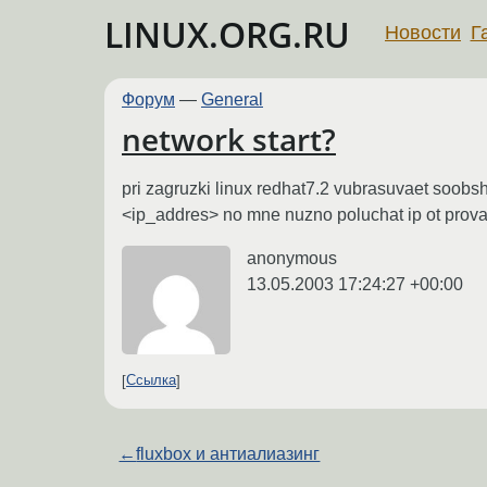
LINUX.ORG.RU
Новости
Г
Форум
—
General
network start?
pri zagruzki linux redhat7.2 vubrasuvaet soobshen
<ip_addres> no mne nuzno poluchat ip ot prova
anonymous
13.05.2003 17:24:27 +00:00
Ссылка
←
fluxbox и антиалиазинг