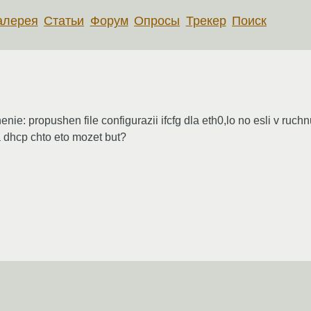
алерея
Статьи
Форум
Опросы
Трекер
Поиск
ie: propushen file configurazii ifcfg dla eth0,lo no esli v ruchn
 dhcp chto eto mozet but?