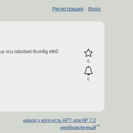
Регистрация
-
Вход
uy vcu rabotaet ifconfig eth0
0
0
народ у кого есть APT для КР 7.2
→
необновленный