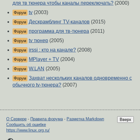
для тв тюнера чтобы каналы переключать?
(2000)
tv
(2003)
Форум
Дескрамблинг TV-каналов
(2015)
Форум
программа для тв-тюнера
(2011)
Форум
tv тюнер
(2005)
Форум
irssi : кто на канале?
(2008)
Форум
MPlayer + TV
(2004)
Форум
W.LAN
(2005)
Форум
Захват нескольких каналов одновременно с
Форум
обычного tv-тюнера?
(2007)
О Сервере
-
Правила форума
-
Разметка Markdown
Вверх
Сообщить об ошибке
https://www.linux.org.ru/