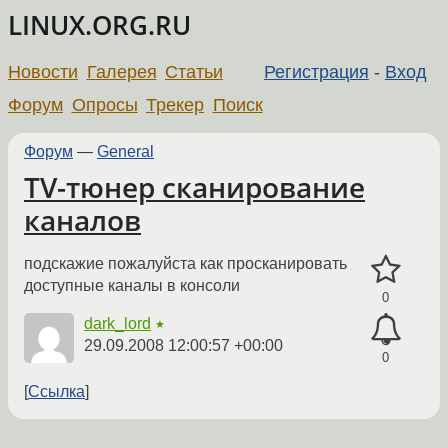
LINUX.ORG.RU
Новости
Галерея
Статьи
Регистрация
-
Вход
Форум
Опросы
Трекер
Поиск
Форум
—
General
TV-тюнер сканирование
каналов
подскажие пожалуйста как просканировать
доступные каналы в консоли
0
dark_lord
★
29.09.2008 12:00:57 +00:00
0
Ссылка
←
→