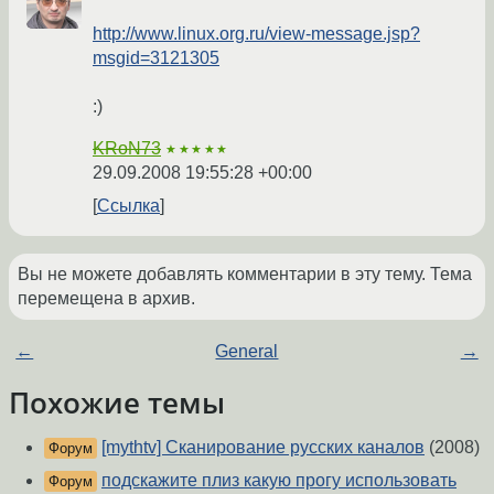
http://www.linux.org.ru/view-message.jsp?
msgid=3121305
:)
KRoN73
★★★★★
29.09.2008 19:55:28 +00:00
Ссылка
Вы не можете добавлять комментарии в эту тему. Тема
перемещена в архив.
←
General
→
Похожие темы
[mythtv] Сканирование русских каналов
(2008)
Форум
подскажите плиз какую прогу использовать
Форум