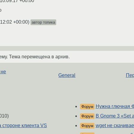
10:09:17 +00:00
о
:12:02 +00:00
)
автор топика
ему. Тема перемещена в архив.
 не
General
Пер
Нужна глючная 
Форум
010)
В Gnome 3 «Set a
Форум
а стороне клиента VS
wget не скачивае
Форум