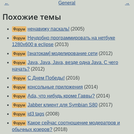
←
General
→
Похожие темы
ненавижу паскаль!
(2005)
Форум
Неудобно программировать на нетбуке
Форум
1280х600 в eclipse
(2013)
[знатокам] моделирование сети
(2012)
Форум
Java, Java, Java, везде одна Java. С чего
Форум
начать?
(2012)
С Днем Победы!
(2016)
Форум
консольные приложения
(2014)
Форум
Ada, что нибудь кроме Гаввы?
(2014)
Форум
Jabber клиент для Symbian S80
(2017)
Форум
id3 tags
(2008)
Форум
Какое сейчас соотношение модератров и
Форум
обычных юзеров?
(2018)