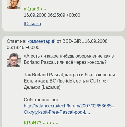
m1rag3
★★
16.09.2008 06:25:09 +00:00
Ссылка
Ответ на:
комментарий
от BSD-GIRL
16.09.2008
06:18:46 +00:00
>А есть ли какое нибудь оформление как в
Borland Pascal, или всё через консоль?
Так Borland Pascal, как раз и был в консоли.
Есть и как в BC (fpc-ide), есть и GUI я ля
Дельфи (Lazarus).
Собственно, вот:
http://balancer.ru/tech/forum/2007/02/t53685--
Otkrytyj-soft-Free-Pascal-pod-L...
KRoN73
★★★★★