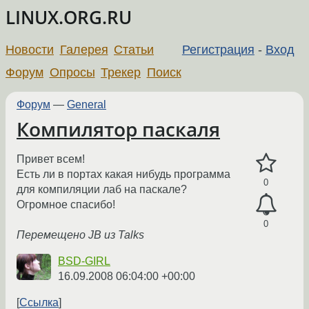
LINUX.ORG.RU
Новости
Галерея
Статьи
Регистрация
-
Вход
Форум
Опросы
Трекер
Поиск
Форум
—
General
Компилятор паскаля
Привет всем!
Есть ли в портах какая нибудь программа
0
для компиляции лаб на паскале?
Огромное спасибо!
0
Перемещено JB из Talks
BSD-GIRL
16.09.2008 06:04:00 +00:00
Ссылка