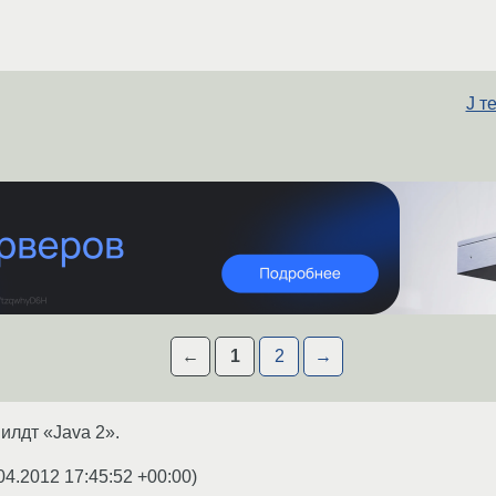
J т
←
1
2
→
илдт «Java 2».
04.2012 17:45:52 +00:00
)