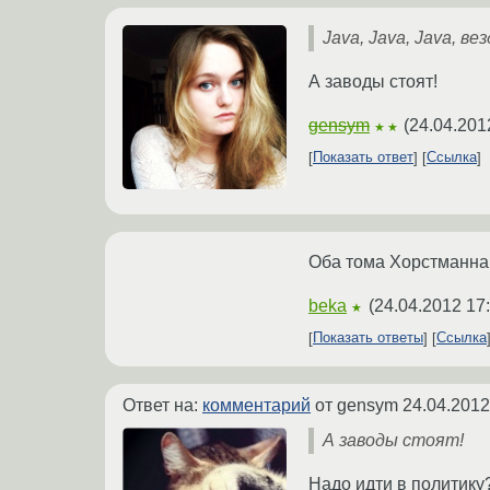
Java, Java, Java, ве
А заводы стоят!
gensym
(
24.04.201
★★
Показать ответ
Ссылка
Оба тома Хорстманна, 
beka
(
24.04.2012 17
★
Показать ответы
Ссылка
Ответ на:
комментарий
от gensym
24.04.2012
А заводы стоят!
Надо идти в политику