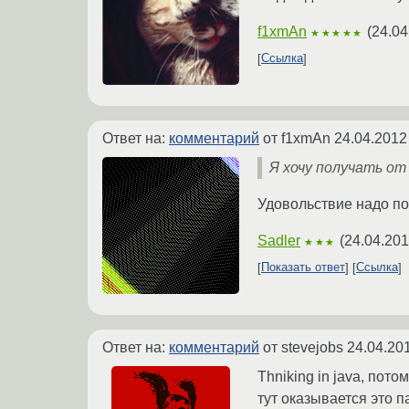
f1xmAn
(
24.04
★★★★★
Ссылка
Ответ на:
комментарий
от f1xmAn
24.04.2012
Я хочу получать о
Удовольствие надо по
Sadler
(
24.04.201
★★★
Показать ответ
Ссылка
Ответ на:
комментарий
от stevejobs
24.04.20
Thniking in java, пот
тут оказывается это п