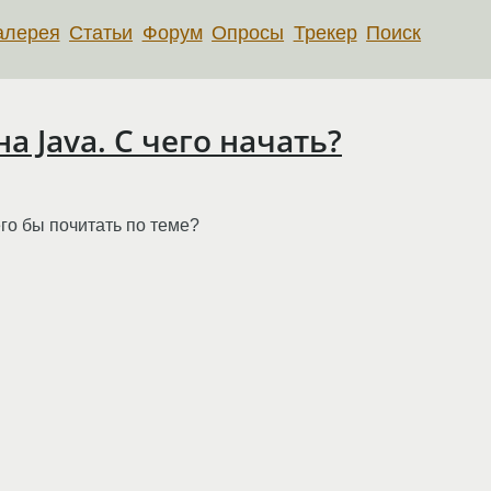
алерея
Статьи
Форум
Опросы
Трекер
Поиск
дна Java. С чего начать?
го бы почитать по теме?