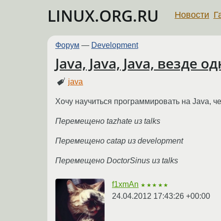
LINUX.ORG.RU
Новости
Г
Форум
—
Development
Java, Java, Java, везде о
java
Хочу научиться программировать на Java, че
Перемещено tazhate из talks
Перемещено catap из development
Перемещено DoctorSinus из talks
f1xmAn
★★★★★
24.04.2012 17:43:26 +00:00