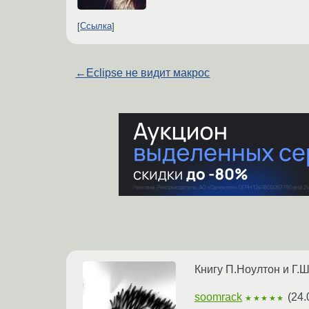
Ссылка
←
Eclipse не видит макрос
Книгу П.Ноултон и Г.Ш
soomrack
(
24.
★★★★★