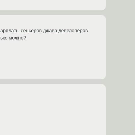
и зарплаты сеньеров джава девелоперов
олько можно?