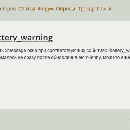
алерея
Статьи
Форум
Опросы
Трекер
Поиск
ttery_warning
 xmessage окна при соответствующих событиях -battery_warni
омалось не сразу после обновления etch>lenny. мож кто ещ