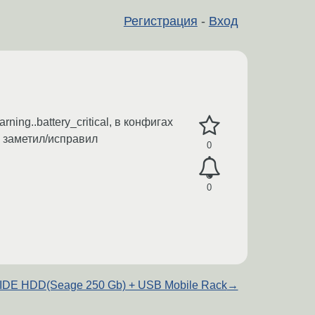
Регистрация
-
Вход
ng..battery_critical, в конфигах
ё заметил/исправил
0
0
IDE HDD(Seage 250 Gb) + USB Mobile Rack
→