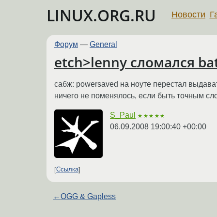
LINUX.ORG.RU
Новости
Г
Форум
—
General
etch>lenny сломался ba
сабж: powersaved на ноуте перестал выдавать
ничего не поменялось, если быть точным сл
S_Paul
★★★★★
06.09.2008 19:00:40 +00:00
Ссылка
←
OGG & Gapless