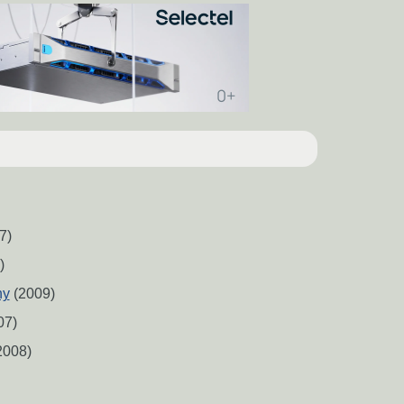
7)
)
ny
(2009)
07)
2008)