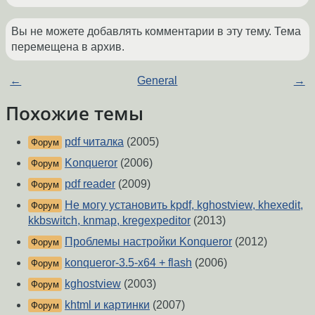
Вы не можете добавлять комментарии в эту тему. Тема
перемещена в архив.
←
General
→
Похожие темы
pdf читалка
(2005)
Форум
Konqueror
(2006)
Форум
pdf reader
(2009)
Форум
Не могу установить kpdf, kghostview, khexedit,
Форум
kkbswitch, knmap, kregexpeditor
(2013)
Проблемы настройки Konqueror
(2012)
Форум
konqueror-3.5-x64 + flash
(2006)
Форум
kghostview
(2003)
Форум
khtml и картинки
(2007)
Форум