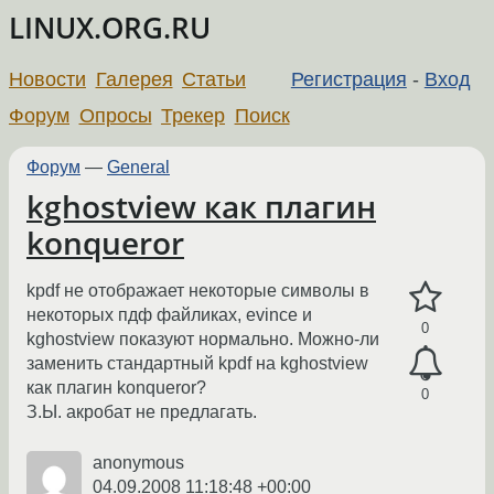
LINUX.ORG.RU
Новости
Галерея
Статьи
Регистрация
-
Вход
Форум
Опросы
Трекер
Поиск
Форум
—
General
kghostview как плагин
konqueror
kpdf не отображает некоторые символы в
некоторых пдф файликах, evince и
0
kghostview показуют нормально. Можно-ли
заменить стандартный kpdf на kghostview
как плагин konqueror?
0
З.Ы. акробат не предлагать.
anonymous
04.09.2008 11:18:48 +00:00