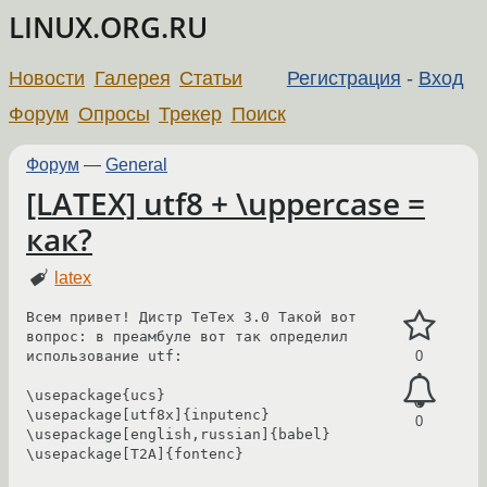
LINUX.ORG.RU
Новости
Галерея
Статьи
Регистрация
-
Вход
Форум
Опросы
Трекер
Поиск
Форум
—
General
[LATEX] utf8 + \uppercase =
как?
latex
Всем привет! Дистр TeTex 3.0 Такой вот 
вопрос: в преамбуле вот так определил 
использование utf:

0
\usepackage{ucs}                                                                                                                   

\usepackage[utf8x]{inputenc}                                                                                                       

0
\usepackage[english,russian]{babel}

\usepackage[T2A]{fontenc} 
