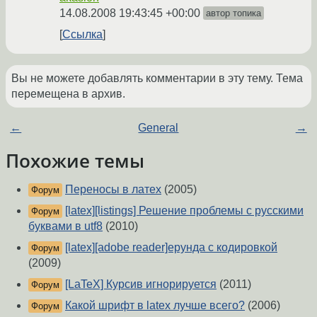
14.08.2008 19:43:45 +00:00
автор топика
Ссылка
Вы не можете добавлять комментарии в эту тему. Тема
перемещена в архив.
←
General
→
Похожие темы
Переносы в латех
(2005)
Форум
[latex][listings] Решение проблемы с русскими
Форум
буквами в utf8
(2010)
[latex][adobe reader]ерунда с кодировкой
Форум
(2009)
[LaTeX] Курсив игнорируется
(2011)
Форум
Какой шрифт в latex лучше всего?
(2006)
Форум