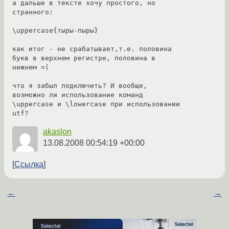
а дальше в тексте хочу простого, но 
странного:

\uppercase{тыры-пыры}

как итог - не срабатывает,т.е. половина 
букв в верхнем регистре, половина в 
нижнем =( 

что я забыл подключить? И вообще, 
возможно ли использование команд 
\uppercase и \lowercase при использовании 
utf?
akaslon
13.08.2008 00:54:19 +00:00
Ссылка
←
→