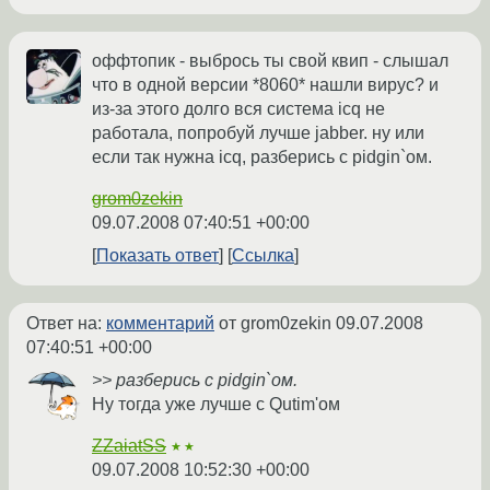
оффтопик - выбрось ты свой квип - слышал
что в одной версии *8060* нашли вирус? и
из-за этого долго вся система icq не
работала, попробуй лучше jabber. ну или
если так нужна icq, разберись с pidgin`ом.
grom0zekin
09.07.2008 07:40:51 +00:00
Показать ответ
Ссылка
Ответ на:
комментарий
от grom0zekin
09.07.2008
07:40:51 +00:00
>> разберись с pidgin`ом.
Ну тогда уже лучше с Qutim'ом
ZZaiatSS
★★
09.07.2008 10:52:30 +00:00