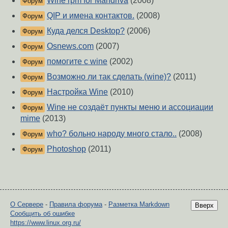
Wine rpm for Mandriva
(2008)
Форум
QIP и имена контактов.
(2008)
Форум
Куда делся Desktop?
(2006)
Форум
Osnews.com
(2007)
Форум
помогите с wine
(2002)
Форум
Возможно ли так сделать (wine)?
(2011)
Форум
Настройка Wine
(2010)
Форум
Wine не создаёт пункты меню и ассоциации
Форум
mime
(2013)
who? больно народу много стало..
(2008)
Форум
Photoshop
(2011)
Форум
О Сервере
-
Правила форума
-
Разметка Markdown
Вверх
Сообщить об ошибке
https://www.linux.org.ru/