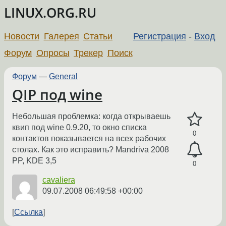
LINUX.ORG.RU
Новости
Галерея
Статьи
Регистрация
-
Вход
Форум
Опросы
Трекер
Поиск
Форум
—
General
QIP под wine
Небольшая проблемка: когда открываешь
квип под wine 0.9.20, то окно списка
0
контактов показывается на всех рабочих
столах. Как это исправить? Mandriva 2008
PP, KDE 3,5
0
cavaliera
09.07.2008 06:49:58 +00:00
Ссылка