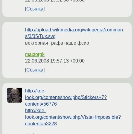
Ссылка
http://upload.wikimedia.org/wikipedia/common
s/3/35/Tux.svg
векторная графа наше фсио
maxtorgk
22.06.2008 19:57:13 +00:00
Ссылка
http://kde-
look.org/content/show.php/Stickers+7?
content=56776
http://kde-
look.org/content/show.php/Vista+Impossible?
content=53228