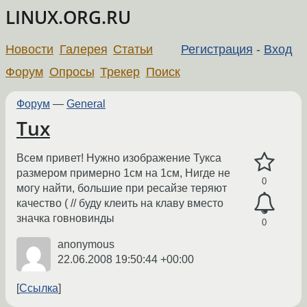
LINUX.ORG.RU
Новости
Галерея
Статьи
Регистрация
-
Вход
Форум
Опросы
Трекер
Поиск
Форум
—
General
Tux
Всем привет! Нужно изображение Тукса
размером примерно 1см на 1см, Нигде не
0
могу найти, большие при ресайзе теряют
качество ( // буду клеить на клаву вместо
значка говновинды
0
anonymous
22.06.2008 19:50:44 +00:00
Ссылка