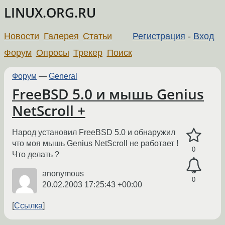
LINUX.ORG.RU
Новости
Галерея
Статьи
Регистрация
-
Вход
Форум
Опросы
Трекер
Поиск
Форум
—
General
FreeBSD 5.0 и мышь Genius
NetScroll +
Народ установил FreeBSD 5.0 и обнаружил
что моя мышь Genius NetScroll не работает !
0
Что делать ?
anonymous
0
20.02.2003 17:25:43 +00:00
Ссылка