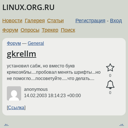
LINUX.ORG.RU
Новости
Галерея
Статьи
Регистрация
-
Вход
Форум
Опросы
Трекер
Поиск
Форум
—
General
gkrellm
установил сабж, но вместо букв
крякозяблы....пробовал менять шрифты...но
0
не помогло....посоветуйте.....что делать....
anonymous
0
14.02.2003 18:14:23 +00:00
Ссылка
←
→