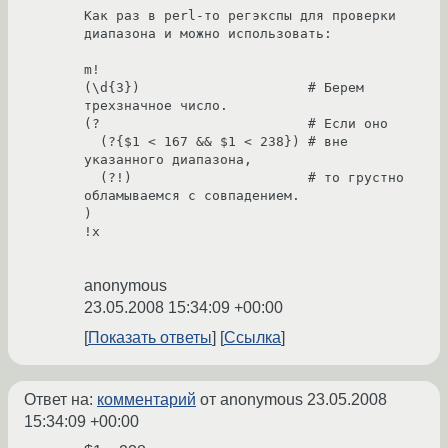
Как раз в perl-то регэкспы для проверки 
диапазона и можно использовать:

m!

(\d{3})                     # Берем 
трехзначное число.

(?                          # Если оно

  (?{$1 < 167 && $1 < 238}) # вне 
указанного диапазона,

  (?!)                      # то грустно 
обламываемся с совпадением.

)

!x

anonymous
23.05.2008 15:34:09 +00:00
Показать ответы
Ссылка
Ответ на:
комментарий
от anonymous
23.05.2008
15:34:09 +00:00