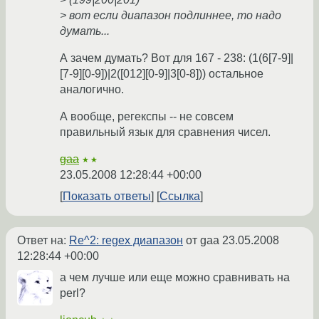
> вот если диапазон подлиннее, то надо
думать...
А зачем думать? Вот для 167 - 238: (1(6[7-9]|
[7-9][0-9])|2([012][0-9]|3[0-8])) остальное
аналогично.
А вообще, регекспы -- не совсем
правильный язык для сравнения чисел.
gaa
★★
23.05.2008 12:28:44 +00:00
Показать ответы
Ссылка
Ответ на:
Re^2: regex диапазон
от gaa
23.05.2008
12:28:44 +00:00
а чем лучше или еще можно сравнивать на
perl?