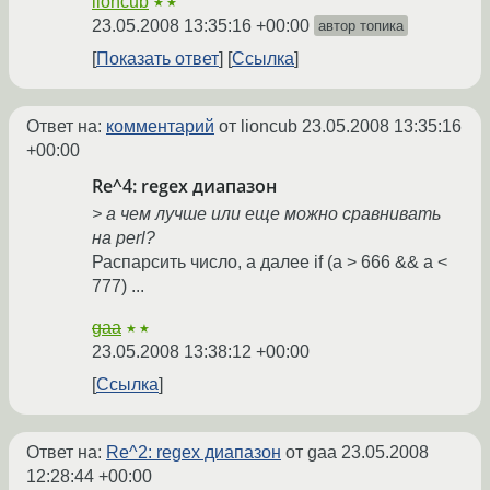
lioncub
★★
23.05.2008 13:35:16 +00:00
автор топика
Показать ответ
Ссылка
Ответ на:
комментарий
от lioncub
23.05.2008 13:35:16
+00:00
Re^4: regex диапазон
> а чем лучше или еще можно сравнивать
на perl?
Распарсить число, а далее if (a > 666 && a <
777) ...
gaa
★★
23.05.2008 13:38:12 +00:00
Ссылка
Ответ на:
Re^2: regex диапазон
от gaa
23.05.2008
12:28:44 +00:00