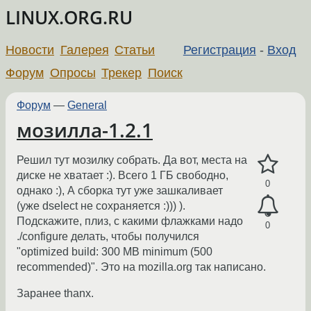
LINUX.ORG.RU
Новости
Галерея
Статьи
Регистрация
-
Вход
Форум
Опросы
Трекер
Поиск
Форум
—
General
мозилла-1.2.1
Решил тут мозилку собрать. Да вот, места на
диске не хватает :). Всего 1 ГБ свободно,
0
однако :), А сборка тут уже зашкаливает
(уже dselect не сохраняется :))) ).
Подскажите, плиз, с какими флажками надо
0
./configure делать, чтобы получился
"optimized build: 300 MB minimum (500
recommended)". Это на mozilla.org так написано.
Заранее thanx.