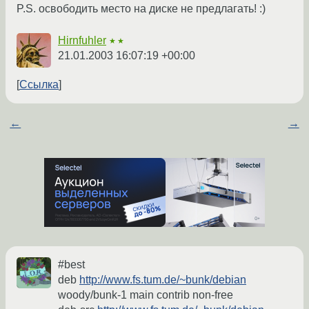
P.S. освободить место на диске не предлагать! :)
Hirnfuhler
★★
21.01.2003 16:07:19 +00:00
Ссылка
←
→
#best
deb
http://www.fs.tum.de/~bunk/debian
woody/bunk-1 main contrib non-free