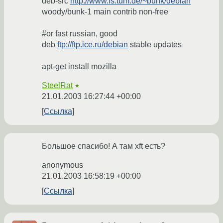
deb-src
http://www.fs.tum.de/~bunk/debian
woody/bunk-1 main contrib non-free
#or fast russian, good
deb
ftp://ftp.ice.ru/debian
stable updates
apt-get install mozilla
SteelRat
★
21.01.2003 16:27:44 +00:00
Ссылка
Большое спасибо! А там xft есть?
anonymous
21.01.2003 16:58:19 +00:00
Ссылка