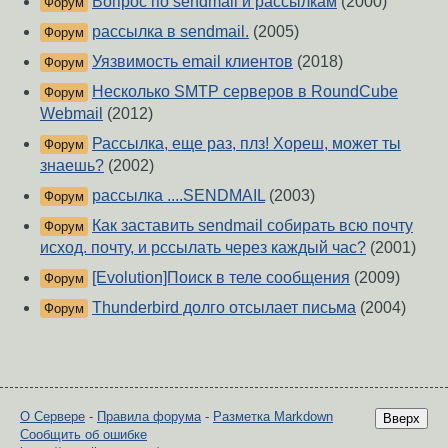
Вопрос по sendmail и рассылкам
(2000)
Форум
рассылка в sendmail.
(2005)
Форум
Уязвимость email клиентов
(2018)
Форум
Несколько SMTP серверов в RoundCube
Форум
Webmail
(2012)
Рассылка, еще раз, плз! Хореш, может ты
Форум
знаешь?
(2002)
рассылка ....SENDMAIL
(2003)
Форум
Как заставить sendmail собирать всю почту
Форум
исход. почту, и рссылать через каждый час?
(2001)
[Evolution]Поиск в теле сообщения
(2009)
Форум
Thunderbird долго отсылает письма
(2004)
Форум
О Сервере
-
Правила форума
-
Разметка Markdown
Вверх
Сообщить об ошибке