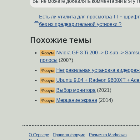
Вы не можете добавлять комментарии в эту т
Есть ли утилита для просмотра TTF шриф
←
без их предварительной устновки ?
Похожие темы
Nvidia GF 3 Ti 200 -> D-sub -> Sam
Форум
полосы
(2007)
Неправильная установка видеорежи
Форум
Ubuntu 9.04 + Radeon 9600XT + Ac
Форум
Выбор монитора
(2021)
Форум
Мерцание экрана
(2014)
Форум
О Сервере
-
Правила форума
-
Разметка Markdown