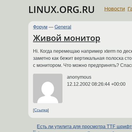
LINUX.ORG.RU
Новости
Г
Форум
—
General
Живой монитор
Hi. Когда перемещаю например xterm по дес
заметно как бежит вертикальная полоска ст
с монитором. Что можно предпринять? Спас
anonymous
12.12.2002 08:26:44 +00:00
Ссылка
Есть ли утилита для просмотра TTF шриф
←