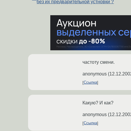
без их предварительной устновки ?
частоту смени.
anonymous
(
12.12.200
Ссылка
Какую? И как?
anonymous
(
12.12.200
Ссылка