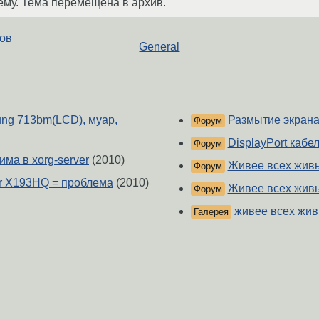
ему. Тема перемещена в архив.
тов
General
sung 713bm(LCD), муар,
Размытие экран
Форум
DisplayPort кабел
Форум
ма в xorg-server
(2010)
Живее всех жив
Форум
er X193HQ = проблема
(2010)
Живее всех жив
Форум
живее всех живы
Галерея