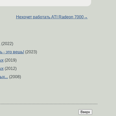
Нехочет работать ATI Radeon 7000
→
а
(2022)
ь - это вещь!
(2023)
ых
(2019)
ых
(2012)
х...
(2008)
Вверх