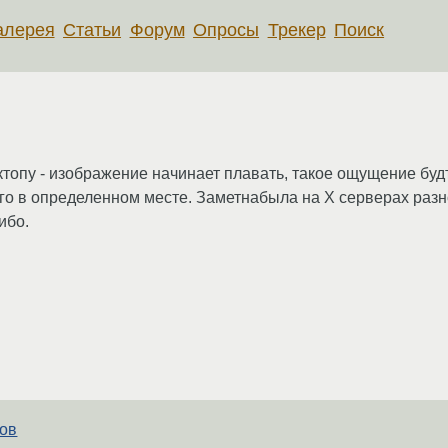
алерея
Статьи
Форум
Опросы
Трекер
Поиск
ктопу - изображение начинает плавать, такое ощущение буд
ого в определенном месте. Заметнабыла на Х серверах раз
ибо.
тов