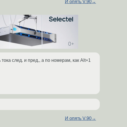
И опять V.90
→
ока след. и пред., а по номерам, как Alt+1
И опять V.90
→