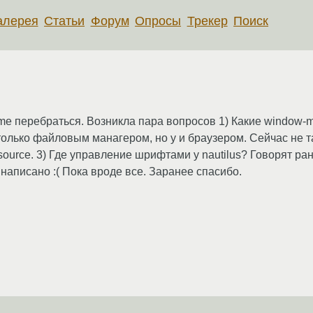
алерея
Статьи
Форум
Опросы
Трекер
Поиск
e перебраться. Возникла пара вопросов 1) Какие window-
только файловым манагером, но у и браузером. Сейчас не так
 source. 3) Где управление шрифтами у nautilus? Говорят ра
не написано :( Пока вроде все. Заранее спасибо.