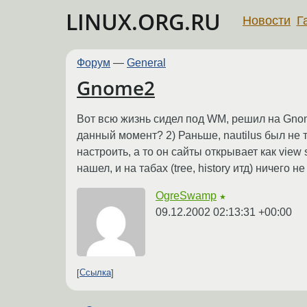
LINUX.ORG.RU
Новости
Г
Форум
—
General
Gnome2
Вот всю жизнь сидел под WM, решил на Gnom
данный момент? 2) Раньше, nautilus был не 
настроить, а то он сайты открывает как view
нашел, и на табах (tree, history итд) ничего 
OgreSwamp
★
09.12.2002 02:13:31 +00:00
Ссылка