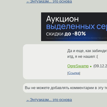
←
Энтузиазм... это основа
Да и еще, как забинди
итд, я не нашел :(
OgreSwamp
(
09.12.
★
Ссылка
Вы не можете добавлять комментарии в эту т
←
Энтузиазм... это основа