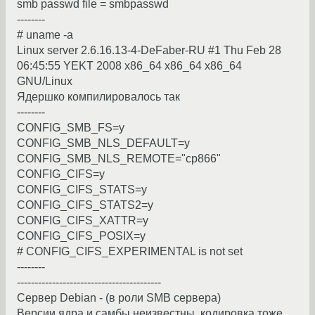
smb passwd file = smbpasswd
--------
# uname -a
Linux server 2.6.16.13-4-DeFaber-RU #1 Thu Feb 28
06:45:55 YEKT 2008 x86_64 x86_64 x86_64
GNU/Linux
Ядершко компилировалось так
--------
CONFIG_SMB_FS=y
CONFIG_SMB_NLS_DEFAULT=y
CONFIG_SMB_NLS_REMOTE="cp866"
CONFIG_CIFS=y
CONFIG_CIFS_STATS=y
CONFIG_CIFS_STATS2=y
CONFIG_CIFS_XATTR=y
CONFIG_CIFS_POSIX=y
# CONFIG_CIFS_EXPERIMENTAL is not set
--------
-----------------------------------------
Сервер Debian - (в роли SMB сервера)
Версии ядра и самбы неизвестны, кодировка тоже