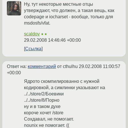
Ну, тут некоторые местные отцы
утверждают, что должен, а такая вещь, как
codepage и iocharset - вообще, только для
msdosfs/vfat.
scaldov
★★
29.02.2008 14:46:46 +00:00
Ссылка
Ответ на:
комментарий
от cthulhu
29.02.2008 11:00:57
+00:00
Ядрото скомпилированно с нужной
кодировкой, а симлинки указывают на
../../store/2/Боевики
../../store/8/Порно
ну и в таком духе
короче хочет /store
Сохдавал, не помогает.
nounix не помогает. ((