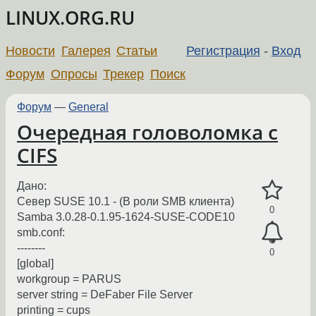
LINUX.ORG.RU
Новости
Галерея
Статьи
Регистрация
-
Вход
Форум
Опросы
Трекер
Поиск
Форум
—
General
Очередная головоломка с
CIFS
Дано:
Север SUSE 10.1 - (В роли SMB клиента)
0
Samba 3.0.28-0.1.95-1624-SUSE-CODE10
smb.conf:
--------
0
[global]
workgroup = PARUS
server string = DeFaber File Server
printing = cups