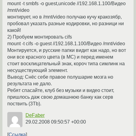
mount -t smbfs -o guest,unicode //192.168.1.100/Видео
/mnt/video
монтирует, но в /mnt/video получаю кучу кракозябр,
пробовал указать разные кодировки, но разници ни
какой!
2) Пробуем монтировать cifs
mount -t cifs -o guest //192.168.1.100/Видео /mnt/video
Монтируется, и русские папки видит как надо, но вот
они все красного цвета (в MC) и перед именем
стоит восклицательный знак, короч типа симлинк на
несуществующий элемент.
Вывод: Снёс себе правое полушарие мозга но
результата не дало.
Ребят спасайте, клуб без музыки и видео стоит,
пришлось даж свою домашнюю банку как серв
поствить (3Tb).
DeFaber
29.02.2008 09:50:57 +00:00
Ссылка