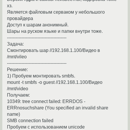
хз.
Является файловым серваком у небольшого
провайдера
Доступ к шарам анонимный.
Шары на руском языке и папки внутри тоже.
-----------------------------------------
Задача:
Смонтировать шар //192.168.1.100/Видео в
/mnt/vileo
-----------------------------------------
Решение:
1) Пробуем монтировать smbfs.
mount -t smbfs -o guest //192.168.1.100/Видео
/mnt/video
Получаем:
10349: tree connect failed: ERRDOS -
ERRnosuchshare (You specified an invalid share
name)
SMB connection failed
Пробуем с использованием unicode