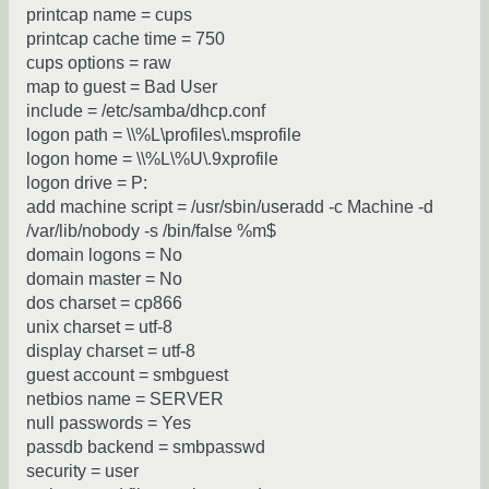
printcap name = cups
printcap cache time = 750
cups options = raw
map to guest = Bad User
include = /etc/samba/dhcp.conf
logon path = \\%L\profiles\.msprofile
logon home = \\%L\%U\.9xprofile
logon drive = P:
add machine script = /usr/sbin/useradd -c Machine -d
/var/lib/nobody -s /bin/false %m$
domain logons = No
domain master = No
dos charset = cp866
unix charset = utf-8
display charset = utf-8
guest account = smbguest
netbios name = SERVER
null passwords = Yes
passdb backend = smbpasswd
security = user